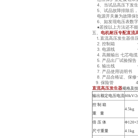
4、当试品高压下发生
5、试品故障排除后，
电源开关兼为故障保护
6、如发现电压表数字
●若按以上方法还不能
五、
电机耐压专配直流
⒈直流高压发生器倍
2. 控制箱 
3. 电源线 
4. 高频输出 七芯
5. 产品出厂试验报
6. 输出线 
7. 产品使用说明
8. 产品合格证、保
9. 保险管 
直流高压发生器
规格及
输出额定电压电流
60kV/
控 制 箱
4.5kg
重 量
倍 压 体
Φ120×
尺寸重量
4.1kg