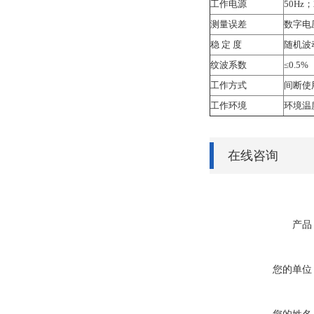
工作电源
50Hz；
测量误差
数字电
稳 定 度
随机波动
纹波系数
≤0.5
工作方式
间断使
工作环境
环境温
在线咨询
产品
您的单位