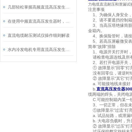
力电缆直流耐压和泄漏试
几部轻松掌握高频直流高压发生器进行泄漏及直流耐压试验
注意事项
1、为确保人身安全，
2、请不要遮挡控制箱
在使用中频直流高压发生器时，需要注意的一些事项
3、当高压塔绝缘筒脏
金箱内。
直流电缆耐压测试仪操作细则解读
4、换保险管时，请按
5、若高压屏蔽微安表上
简单"故障"排除
水内冷发电机专用直流高压发生器操作方法及注意内容
1、电源开关打开时，
请检查电源连线及所有
2、若打开电源开关，
① 故障显示"回零"灯
没有回零位，请逆时针
② 故障显示"其它"灯
a. 可能接地线未接
b.
直流高压发生器300K
缆两端的焊头，关闭电
C.可能控制箱内某一
3、一切正常，但在未
①故障显示"过流"灯
a. 试品短路，或泄漏
b. 大电容负载时，
② 故障显示"过压"灯
过压保护整定旋钮未置