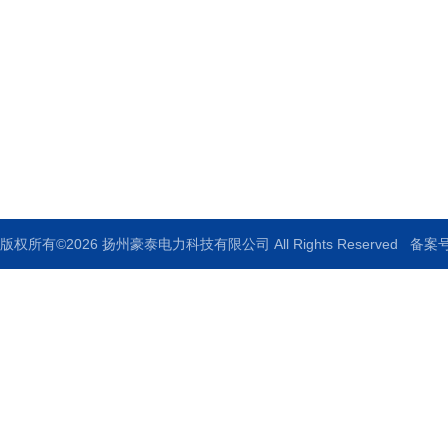
地址：扬州宝应柳堡工业园区68号
邮箱：920517379@qq.com
传真：0514-88771336
版权所有©2026 扬州豪泰电力科技有限公司 All Rights Reserved
备案号