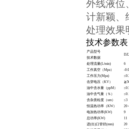
外线液位
计新颖、
处理效果
技术参数表
产品型号
DZ
技术数据
处理流量(L/min)
6
工作真空（Mpa）
-0.
工作压力(Mpa)
≤0.
击穿电压（KV）
≧5
油中含水量（ppM）
≤0.
油中含气量（％）
≤0.
含杂质粒度（um）
≤3
恒温热功率（KW）
20
电加热功率(KW)
9
总功率(KW)
11
进(出)口管径(mm)
20