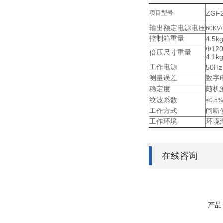
项目型号
ZGF2
输出额定电源电压
60KV
控制箱重量
4.5kg
Φ12
倍压尺寸重量
4.1kg
工作电源
50Hz
测量误差
数字
稳定度
随机
纹波系数
≤0.5%
工作方式
间断
工作环境
环境温
在线咨询
产品