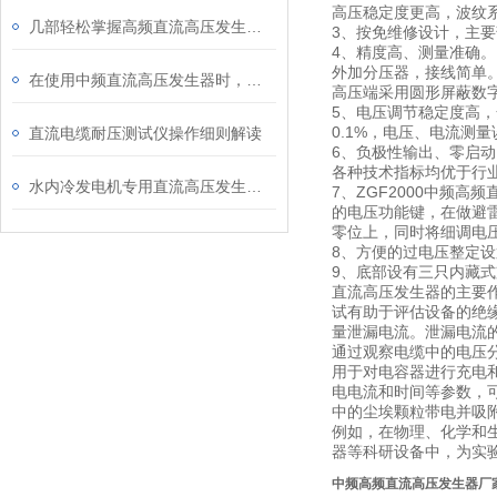
高压稳定度更高，波纹
几部轻松掌握高频直流高压发生器进行泄漏及直流耐压试验
3、按免维修设计，主
4、精度高、测量准确。
外加分压器，接线简单
在使用中频直流高压发生器时，需要注意的一些事项
高压端采用圆形屏蔽数
5、电压调节稳定度高
0.1%，电压、电流测量
直流电缆耐压测试仪操作细则解读
6、负极性输出、零启
各种技术指标均优于行
水内冷发电机专用直流高压发生器操作方法及注意内容
7、ZGF2000中频
的电压功能键，在做避雷
零位上，同时将细调电
8、方便的过电压整定
9、底部设有三只内藏
直流高压发生器的主要
试有助于评估设备的绝
量泄漏电流。泄漏电流
通过观察电缆中的电压
用于对电容器进行充电
电电流和时间等参数，
中的尘埃颗粒带电并吸
例如，在物理、化学和
器等科研设备中，为实
中频高频直流高压发生器厂