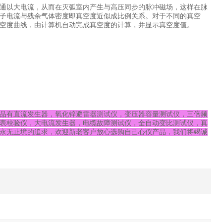
通以大电流，从而在灭弧室内产生与高压同步的脉冲磁场，这样在脉
子电流与残余气体密度即真空度近似成比例关系。对于不同的真空
空度曲线，由计算机自动完成真空度的计算，并显示真空度值。
品有直流发生器，氧化锌避雷器测试仪，变压器容量测试仪，三倍频
表校验仪，大电流发生器，电缆故障测试仪，全自动变比测试仪，真
永无止境的追求，欢迎新老客户放心选购自己心仪产品，我们将竭诚