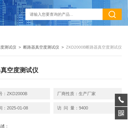
空度测试仪
>
断路器真空度测试仪
>
ZKD2000B断路器真空度测试仪
器真空度测试仪
：ZKD2000B
厂商性质：生产厂家
2025-01-08
访 问 量：9400
描述：