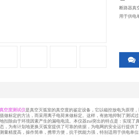
断路器真
用于供电
真空度测试仪
是真空灭弧室的真空度的鉴定设备，它以磁控放电为原理，
值做标定的方法，而采用离子电荷来做标定。这样，有效地抑制了测试过
地扣除由于环境因素产生的漏电电流。本仪器zui突出的特点是：实现了
态，为有计划地更换灭弧室提供了可靠的依据，为电网的安全运行提供了
测量精度高，操作简单，携带方便，抗干扰能力强，特别适用于供电单位