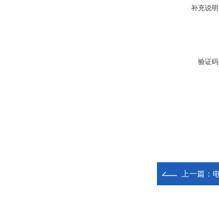
补充说明
验证码
上一篇：