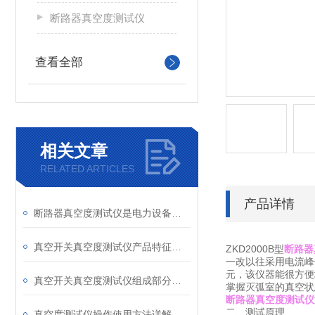
断路器真空度测试仪
查看全部
相关文章
RELATED ARTICLES
产品详情
断路器真空度测试仪是电力设备状态检测中的重要工具
真空开关真空度测试仪产品特征与产品参数
ZKD2000B型
断路器
一改以往采用电流峰
元，该仪器能很方便
真空开关真空度测试仪组成部分及特点功能
掌握灭弧室的真空状
断路器真空度测试仪
二、
测试原理
真空度测试仪操作使用方法详解