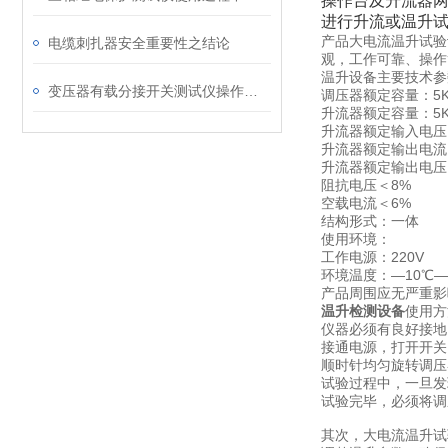
操作台及升流器
进行升流或温升
产品大电流温升试验
电缆刺扎器安全重要性之结论
观，工作可靠、操作
温升设备主要技术参
变压器有载分接开关测试仪操作时需注意事项
调压器额定容量：5K
升流器额定容量：5K
升流器额定输入电压：
升流器额定输出电流:0
升流器额定输出电压:
阻抗电压＜8%
空载电流＜6%
结构形式：一体
使用环境：
工作电源：220V
环境温度：—10℃—
产品周围应无严重影
温升检测设备
使用方
仪器必须有良好接地
接通电源，打开开关
顺时针均匀旋转调压
试验过程中，一旦发
试验完毕，必须将调
其次，大电流温升试