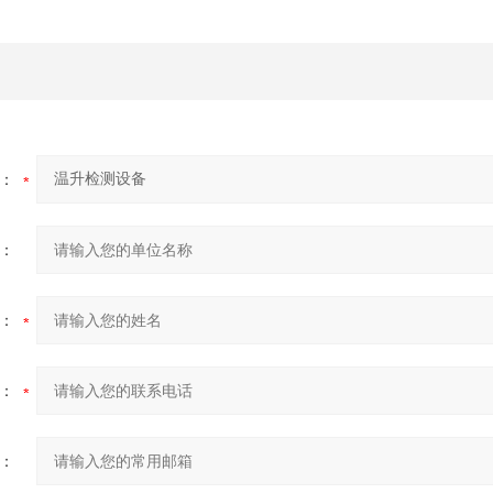
：
：
：
：
：