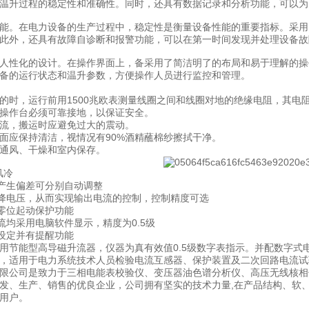
温升过程的稳定性和准确性。同时，还具有数据记录和分析功能，可以为
能。在电力设备的生产过程中，稳定性是衡量设备性能的重要指标。采用
此外，还具有故障自诊断和报警功能，可以在第一时间发现并处理设备故
人性化的设计。在操作界面上，备采用了简洁明了的布局和易于理解的操
备的运行状态和温升参数，方便操作人员进行监控和管理。
的时，运行前用1500兆欧表测量线圈之间和线圈对地的绝缘电阻，其电阻
操作台必须可靠接地，以保证安全。
流，搬运时应避免过大的震动。
面应保持清洁，视情况有90%酒精蘸棉纱擦拭干净。
通风、干燥和室内保存。
风冷
产生偏差可分别自动调整
降电压，从而实现输出电流的控制，控制精度可选
零位起动保护功能
均采用电脑软件显示，精度为0.5级
设定并有提醒功能
用节能型高导磁升流器，仪器为真有效值0.5级数字表指示。并配数字
，适用于电力系统技术人员检验电流互感器、保护装置及二次回路电流试
限公司是致力于三相电能表校验仪、变压器油色谱分析仪、高压无线核相
发、生产、销售的优良企业，公司拥有坚实的技术力量,在产品结构、软
用户。