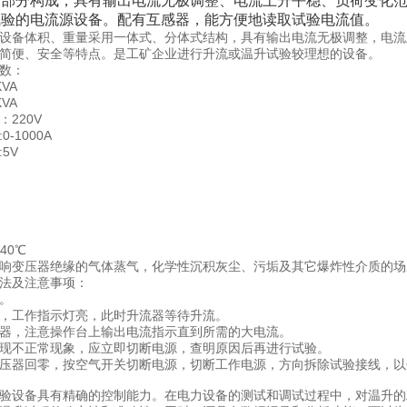
两部分构成，具有输出电流无极调整、电流上升平稳、负荷变化
试验的电流源设备。配有互感器，能方便地读取试验电流值。
设备体积、重量采用一体式、分体式结构，具有输出电流无极调整，电流
简便、安全等特点。是工矿企业进行升流或温升试验较理想的设备。
数：
VA
VA
220V
-1000A
5V
40℃
响变压器绝缘的气体蒸气，化学性沉积灰尘、污垢及其它爆炸性介质的场
法及注意事项：
。
，工作指示灯亮，此时升流器等待升流。
器，注意操作台上输出电流指示直到所需的大电流。
现不正常现象，应立即切断电源，查明原因后再进行试验。
压器回零，按空气开关切断电源，切断工作电源，方向拆除试验接线，以
验设备具有精确的控制能力。在电力设备的测试和调试过程中，对温升的