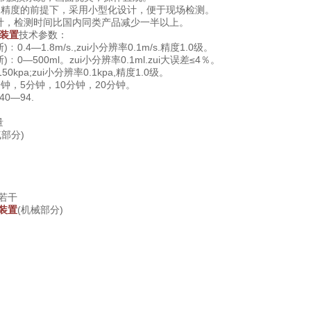
精度的前提下，采用小型化设计，便于现场检测。
计，检测时间比国内同类产品减少一半以上。
装置
技术参数：
.4—1.8m/s.,zui小分辨率0.1m/s.精度1.0级。
0—500ml。zui小分辨率0.1ml.zui大误差≤4％。
kpa;zui小分辨率0.1kpa,精度1.0级。
钟，5分钟，10分钟，20分钟。
40—94.
量
气部分)
 若干
装置
(机械部分)
1
1
1