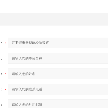
：
：
：
：
：