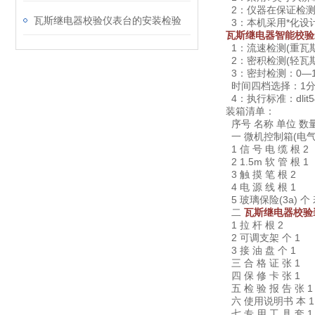
2：仪器在保证检测
瓦斯继电器校验仪表台的安装检验
3：本机采用*化设
瓦斯继电器智能校验
1：流速检测(重瓦斯)﹕0
2：密积检测(轻瓦斯)﹕
3：密封检测：0—150
时间四档选择：1分
4：执行标准：dlit5
装箱清单：
序号 名称 单位 数
一 微机控制箱(电
1 信 号 电 缆 根 2
2 1.5m 软 管 根 1
3 触 摸 笔 根 2
4 电 源 线 根 1
5 玻璃保险(3a) 个
二
瓦斯继电器校验
1 拉 杆 根 2
2 可调支架 个 1
3 接 油 盘 个 1
三 合 格 证 张 1
四 保 修 卡 张 1
五 检 验 报 告 张 
六 使用说明书 本 
七 专 用 工 具 套 