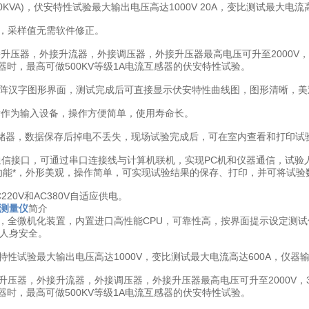
~20KVA)，伏安特性试验最大输出电压高达1000V 20A，变比测试最大电流高
术，采样值无需软件修正。
接升压器，外接升流器，外接调压器，外接升压器最高电压可升至2000V，3
器时，最高可做500KV等级1A电流互感器的伏安特性试验。
*240点阵汉字图形界面，测试完成后可直接显示伏安特性曲线图，图形清晰
鼠标作为输入设备，操作方便简单，使用寿命长。
ash存储器，数据保存后掉电不丢失，现场试验完成后，可在室内查看和打印试
232通信接口，可通过串口连接线与计算机联机，实现PC机和仪器通信，
功能*，外形美观，操作简单，可实现试验结果的保存、打印，并可将试验数
220V和AC380V自适应供电。
测量仪
简介
便，全微机化装置，内置进口高性能CPU，可靠性高，按界面提示设定测
人身安全。
特性试验最大输出电压高达1000V，变比测试最大电流高达600A，仪器输
升压器，外接升流器，外接调压器，外接升压器最高电压可升至2000V，3
器时，最高可做500KV等级1A电流互感器的伏安特性试验。