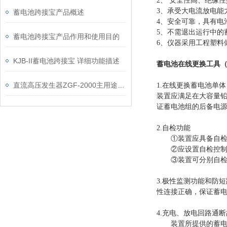
2、 安全性高、绝缘
3、承受大电流放电能
蓄电池跨接宝产品概述
4、安全可靠，具有电
5、不需退出运行中的
蓄电池跨接宝产品作用和使用目的
6、仪器采用工程塑料
KJB-II蓄电池跨接宝 详细功能描述
蓄电池在线更换工具
直流高压发生器ZGF-2000主用途有哪些？
1.在线更换蓄电池单体
装置应满足在大容量
证蓄电池组的后备电
2.自检功能
①装置应具备自检功
②应设置自检控制
③装置可分别自检放
3.极性监测功能和防
性连接正确，保证蓄
4.充电、放电回路通
装置所提供的蓄电池