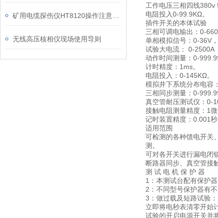
工作电压三相四线380v 
电阻投入0-99.9KΩ。
矿用电缆探伤仪HT8120操作注意及质量保障
插件开关的本体试验
三相可调电输出：0-660V
无线高压核相仪现场使用导则
单相模拟信号：0-36V，0
试验大电流： 0-2500A
动作时间测量：0-999.9
计时精度：1ms。
电阻投入：0-145KΩ。
模拟井下系统分布电容：0.22
三相同步测量：0-999.9
真空管耐压测试仪：0-1
接触电阻测量精度：1微
记时装置精度：0.001
适用范围
可检测的各种馈电开关
测。
可对各开关进行漏电闭
断路器同步、真空管接
测 试 电 机 保 护 器
1：本测试台配有保护器底
2：不同型号保护器有
3：做过载及短路试验：（
立即将电秒表清零开始
试验的开启电源开关并将