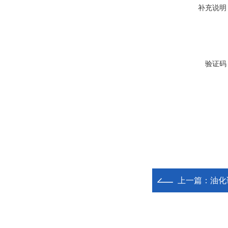
补充说明
验证码
上一篇：
油化