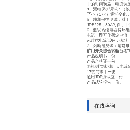
中的时间误差，电流调
4：漏电保护调试：（以J
至小（17K）逐渐变化
5：缺相保护测试：对于
JDB225，80A为
6：测试热继电器将热
电流，即可作额定电流
或过载电流试验，热继
7：熔断器测试：这是
矿用开关综合试验台/矿
产品说明书一份
产品合格证一份
随机测试线7根, 大电流
17套筒扳手一把
通用JDB测试座一付
产品试验报告一份。
在线咨询