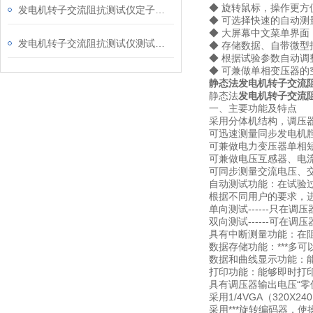
◆ 旋转鼠标，操作更方
发电机转子交流阻抗测试仪定子绕组多种测量方法
◆ 可选择快速的自动
◆ 大屏幕中文菜单界
发电机转子交流阻抗测试仪测试数据实例说明
◆ 存储数据、自带微
◆ 根据试验参数自动
◆ 可兼做单相变压器
静态法发电机转子交流
静态法
发电机转子交流
一、主要功能及特点
采用分体机结构，调压
可迅速测量同步发电机
可兼做电力变压器单相
可兼做电压互感器、电
可同步测量交流电压、
自动测试功能：在试验
根据不同用户的要求，进
单向测试------只在
双向测试------可在
具有中断测量功能：在
数据存储功能：***多
数据和曲线显示功能：
打印功能：能够即时打
具有调压器输出电压“
采用1/4VGA（320
采用***旋转编码器，