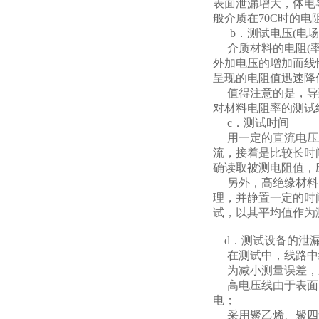
表面泄漏增大，体电
般介质在70C时的
b．测试电压(电场
介质材料的电阻(
外加电压的增加而线
呈现的电阻值迅速降
值得注意的是，导
对材料电阻率的测试
c．测试时间
用一定的直流电压
流，接着是比较长时
确读取被测电阻值，
另外，高绝缘材料
理，并静置一定的时
试，以其平均值作为
d．测试设备的泄
在测试中，线路中
为减小测量误差，
高电压线由于表面
电；
采用聚乙烯、聚四