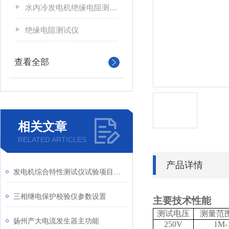
水内冷发电机绝缘电阻测试仪
绝缘电阻测试仪
查看全部
相关文章
RELATED ARTICLES
产品详情
发电机综合特性测试仪试验项目及技术特点
三相继电保护校验仪参数设置
主要技术性能
测试电压
测量范
扬州产大电流发生器主功能
250V
1M-