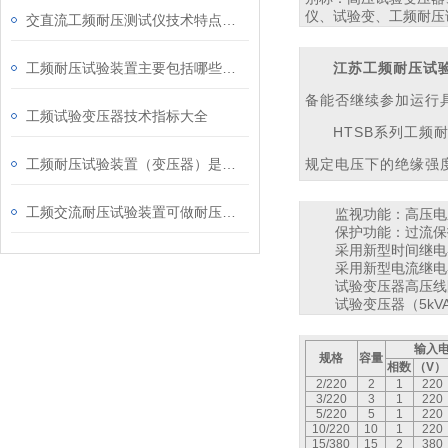
仪、试验变、工频耐压
交直流工频耐压测试仪技术特点及应用领域
工频耐压试验装置主要包括哪些部件组成
江苏工频耐压试
备能否继续参加运行
工频试验变压器技术指标大全
HTSB系列工
工频耐压试验装置（变压器）是电力工人的贴心小棉袄
规定电压下的绝缘强
工频交流耐压试验装置可做耐压测试范围
监视功能：高压电
保护功能：过流保
采用新型时间继电
采用新型电流继电
试验变压器高压线
试验变压器（5k
输
入
规格
容量
相数
（
V
）
2/220
2
1
220
3/220
3
1
220
5/220
5
1
220
10/220
10
1
220
15/380
15
2
380