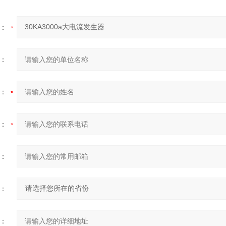
：
：
：
：
：
：
：