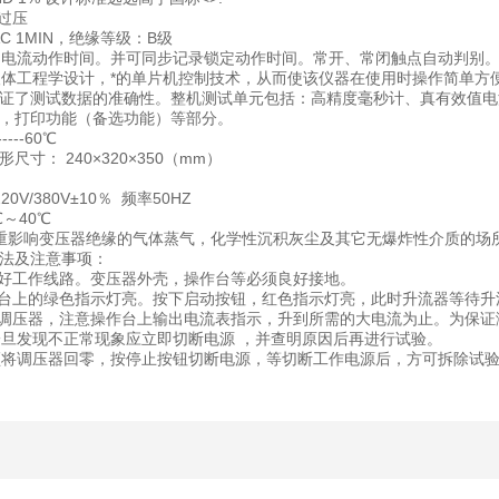
过压
AC 1MIN，绝缘等级：B级
流动作时间。并可同步记录锁定动作时间。常开、常闭触点自动判别。测时范围：0.00
人体工程学设计，*的单片机控制技术，从而使该仪器在使用时操作简单
证了测试数据的准确性。整机测试单元包括：高精度毫秒计、真有效值电
，打印功能（备选功能）等部分。
---60℃
形尺寸： 240×320×350（mm）
0V/380V±10％ 频率50HZ
0℃～40℃
重影响变压器绝缘的气体蒸气，化学性沉积灰尘及其它无爆炸性介质的场
方法及注意事项：
接好工作线路。变压器外壳，操作台等必须良好接地。
作台上的绿色指示灯亮。按下启动按钮，红色指示灯亮，此时升流器等
转调压器，注意操作台上输出电流表指示，升到所需的大电流为止。为保
一旦发现不正常现象应立即切断电源 ，并查明原因后再进行试验。
将调压器回零，按停止按钮切断电源，等切断工作电源后，方可拆除试