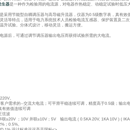
流发生器
是一种作为检验用的电流源，对电器作热稳定、动稳定试验时低压
是采用节能型自耦调压器与高导磁升流器，仪器为0.5级数字表，真有
灵活等特点，适用于电力系统技术人员检验电流互感器、保护装置及二次
温升试验。分体式设计，移动灵活，搬运方便。
电源后，可通过调节调压器输出电压而获得试验所需的大电流。
 220V。
—客户需求的--交流大电流；可平滑平稳连续可调，精度高于0.5级；输出
真有效值连续可调
正弦波
V ；10V 并联≥10V；5V 输出电流 ( 0.5KA 20V, 1KA 10V ) ( IKA 10
2%；0.5%。
HD 1% 设计标准远远高于国标<
>.