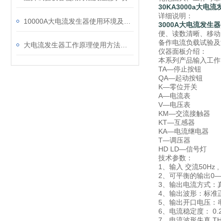
30KA3000a大电
详细说明：
10000A大电流发生器使用环境及使用方法注意事项
3000A大电流发生器
便、读数清晰、移动
备作电流负载试验及
大电流发生器工作原理使用方法及作用
仪器面板介绍：
本系列产品输入工作
TA—停止按钮
QA—起动按钮
K—零位开关
A—电流表
V—电压表
KM—交流接触器
KT—互感器
KA—电流继电器
T—调压器
HD LD—信号灯
技术参数：
1、输入 交流50Hz ,
2、可平衡的输出0
3、输出电流方式：
4、输出波形：标准
5、输出开口电压：串联≥20
6、电流稳定度： 0.
7、电流波形失真 T