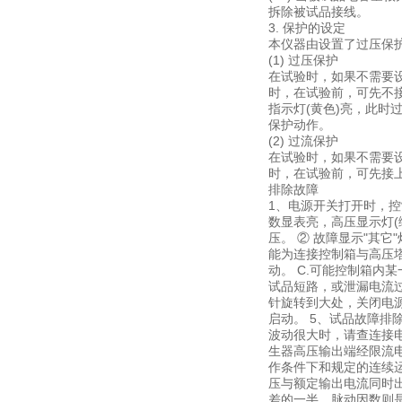
拆除被试品接线。
3. 保护的设定
本仪器由设置了过压保
(1) 过压保护
在试验时，如果不需要
时，在试验前，可先不
指示灯(黄色)亮，此
保护动作。
(2) 过流保护
在试验时，如果不需要
时，在试验前，可先接
排除故障
1、电源开关打开时，
数显表亮，高压显示灯(
压。 ② 故障显示"其
能为连接控制箱与高压
动。 C.可能控制箱内
试品短路，或泄漏电流过
针旋转到大处，关闭电
启动。 5、试品故障排
波动很大时，请查连接电
生器高压输出端经限流
作条件下和规定的连续
压与额定输出电流同时
差的一半。脉动因数则是