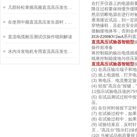
在打开仪器上的电源前
几部轻松掌握高频直流高压发生器进行泄漏及直流耐压试验
降压过程要保持缓升缓
然后切断电源在进行对
逐渐接近试品，到一定
在使用中频直流高压发生器时，需要注意的一些事项
穿绝缘鞋，且处在安全
接触接地体等，否则会
系列直
直流电缆耐压测试仪操作细则解读
ZGS-Z200KV/2mA
直流高压试验器智能型
操作前准备
水内冷发电机专用直流高压发生器操作方法及注意内容
将控制箱的输出电缆插座
线将控制箱接地与倍压
直流高压试验器智能型
(1) 在高压输出端子
(2) 插上电源线，打开
(3) 将电压、电流整
(4) 轻按"高压合"按
11指示试验电压值的75
(5) 在试品测试过程
压。
(6) 在任何时候按下
(7) 在试验过程中，
(8) 在试验过程中，
(9) 试验结束后，反
灭，"高压分"指示灯(
(10) 当被试品电容