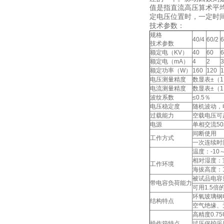
值是指直流高压算术平
定电压位置时，一定时
技术参数：
规格
40/4
60/2
6
技术参数
额定电（KV）
40
60
6
额定电（mA）
4
2
3
额定功率（W）
160
120
1
电压测量精度
数显表±（1.
电流测量精度
数显表±（1
波纹系数
≤0.5％
电压稳定度
随机波动，
过载能力
空载电压可
电源
单相交流50
间断使用
工作方式
一次连续时
温度：-10
相对湿度：
工作环境
海拔高度：1
被试品电容
带电容负荷能力
可用1.5
环氧玻璃钢
结构特点
空气绝缘、
高精度0.7
操作箱特点
过压保护采