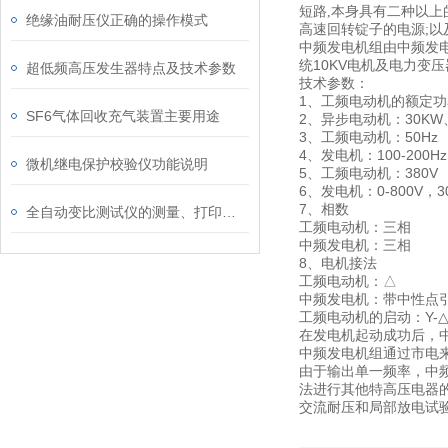
短路,本身具有二种以上
绝缘油耐压仪正确的操作模式
高速回转锭子的电源;
中频发电机组由中频发
统10KV电机及电力变
超低频高压发生器特点及技术参数
技术参数：
1、工频电动机的额定
SF6气体回收充气装置主要用途
2、异步电动机：30KW、
3、工频电动机：50Hz
4、发电机：100-200Hz
微机继电保护校验仪功能说明
5、工频电动机：380V
6、发电机：0-800V，3
7、相数
全自动变比测试仪的测量、打印注意事项
工频电动机：三相
中频发电机：三相
8、电机接法
工频电动机：△
中频发电机：带中性点
工频电动机的启动：Y-
在发电机起动成功后，中
中频发电机组通过市电
由于输出单一频率，中
法进行其他特高压电器
交流耐压和局部放电试