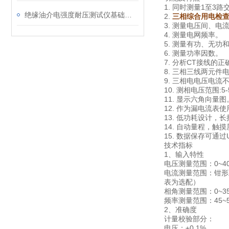
1. 同时测量1至3
绝缘油介电强度耐压测试仪基础版介绍
2.
三相综合用电检查
3. 测量电压间、
4. 测量电网频率。
5. 测量有功、无功
6. 测量功率因数。
7. 分析CT接线的
8. 三相三线两元
9. 三相电电压电流
10. 测相电压范围:5-
11. 显示六角向量图
12. 作为漏电流表使
13. 低功耗设计，
14. 自动量程，触
15. 数据保存可通
技术指标
1、输入特性
电压测量范围：0~40
电流测量范围：钳形互
表为选配）
相角测量范围：0~359
频率测量范围：45~5
2、准确度
计量校验部分：
电压：±0.1%