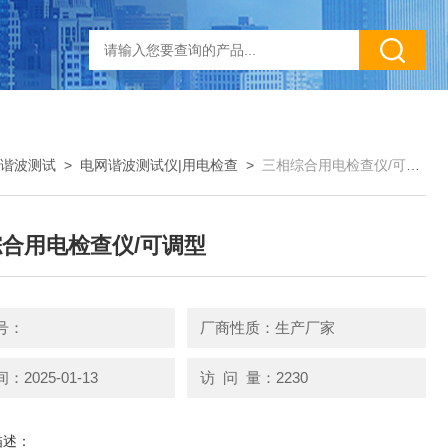
|谐波测试
>
电网谐波测试仪|用电检查
>
三相综合用电检查仪/可调型
合用电检查仪/可调型
号：
厂商性质：生产厂家
2025-01-13
访 问 量：2230
描述：