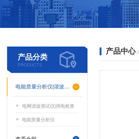
产品中心
产品分类
PRODUCTS
电能质量分析仪|谐波测试
电网谐波测试仪|用电检查
电能质量分析仪