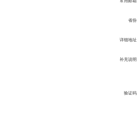
常用邮箱
省份
详细地址
补充说明
验证码