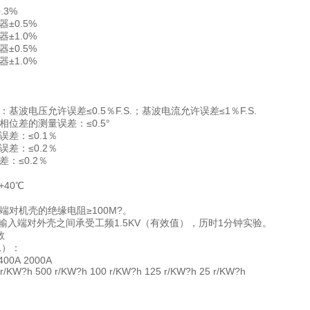
.3%
±0.5%
±1.0%
±0.5%
±1.0%
基波电压允许误差≤0.5％F.S.；基波电流允许误差≤1％F.S.
位差的测量误差：≤0.5°
差：≤0.1％
差：≤0.2％
：≤0.2％
+40℃
端对机壳的绝缘电阻≥100M?。
对外壳之间承受工频1.5KV（有效值），历时1分钟实验。
数
L）：
 400A 2000A
r/KW?h 500 r/KW?h 100 r/KW?h 125 r/KW?h 25 r/KW?h