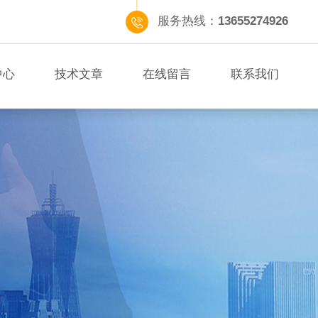
服务热线：
13655274926
中心
技术文章
在线留言
联系我们