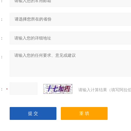
：
：
：
：
：
请输入计算结果（填写阿拉伯