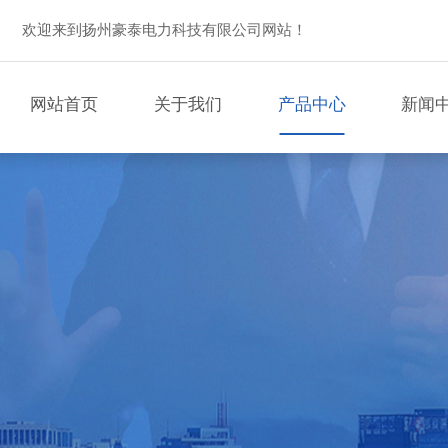
欢迎来到扬州豪泰电力科技有限公司网站！
网站首页
关于我们
产品中心
新闻