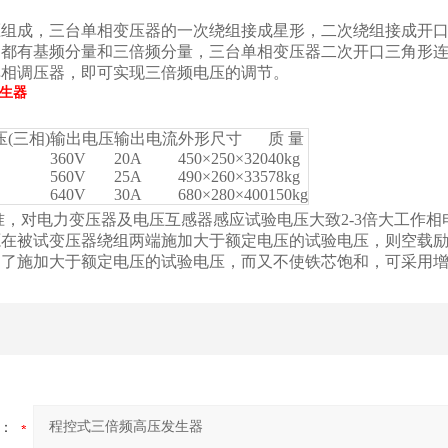
压组成，三台单相变压器的一次绕组接成星形，二次绕组接成开
中都有基频分量和三倍频分量，三台单相变压器二次开口三角形
单相调压器，即可实现三倍频电压的调节。
生器
(三相)
输出电压
输出电流
外形尺寸
质 量
360V
20A
450×250×320
40kg
560V
25A
490×260×335
78kg
640V
30A
680×280×400
150kg
，对电力变压器及电压互感器感应试验电压大致2-3倍大工作相
源在被试变压器绕组两端施加大于额定电压的试验电压，则空载
为了施加大于额定电压的试验电压，而又不使铁芯饱和，可采用
：