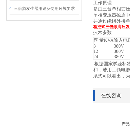
工作原理
三倍频发生器用途及使用环境要求
是由三台单相变
单相变压器磁通
并通过绕组外接
程控式三倍频高压发
技术参数
容 量KVA
输入电压
3
380V
12
380V
24
380V
根据国家试验标准
和，若用工频电
系式可以看出，
在线咨询
产品