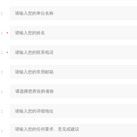
：
：
：
：
：
：
：