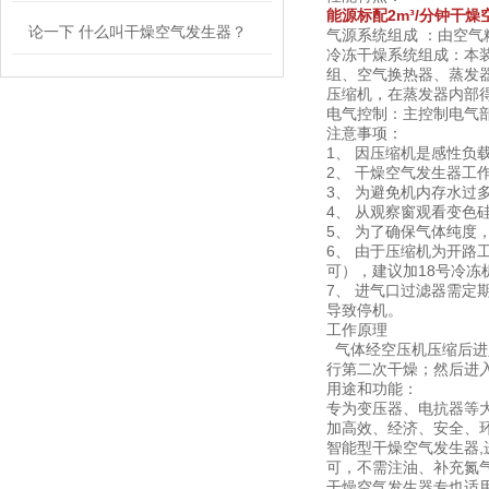
能源标配2m³/分钟干燥
论一下 什么叫干燥空气发生器？
气源系统组成 ：由空气
冷冻干燥系统组成：本
组、空气换热器、蒸发
压缩机，在蒸发器内部得
电气控制：主控制电气
注意事项：
1、 因压缩机是感性负
2、 干燥空气发生器
3、 为避免机内存水
4、 从观察窗观看变
5、 为了确保气体纯度
6、 由于压缩机为开
可），建议加18号冷冻机
7、 进气口过滤器需定
导致停机。
工作原
气体经空压机压缩后进
行第二次干燥；然后进
用途和功能：
专为变压器、电抗器等大
加高效、经济、安全、
智能型干燥空气发生器,
可，不需注油、补充氮
干燥空气发生器专也适