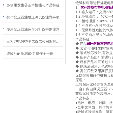
绝缘材料等进行规定电
多倍频发生器基本性能与产品特征
1、
95+熔喷布静电驻极
1.1 输入电压：交流220
1.2 环境温度：-40℃～
操作变压器油耐压测试仪注意事项
1.3 相对湿度：≤85%
1.4 不含有化学性气体
使用变压器油色谱分析仪特别注意
1.5 无爆炸性危险的气
1.6 不受雨水浸入的场
产品特征：
三相继电保护测试仪试验间断时间设置
◆ 产品
95+熔喷布静电
◆ 套管与油桶之间*隔
◆ 睡式铁芯设计,有效
绝缘油耐压测试仪 操作全手册
◆ 所有产品出厂前进行
◆ 所有产品均可通过1.
◆ 绝缘油采用无色透明
◆ 高低压线采用高强
无纺熔喷布静电驻极设
原理：
工频耐压试验装置为单相
（台）内自藕调压器（5
获得试验所需的高电压
产品特点：
●电压、电流、时间、
●全中文界面，操作简
●轻触式按键操作，所