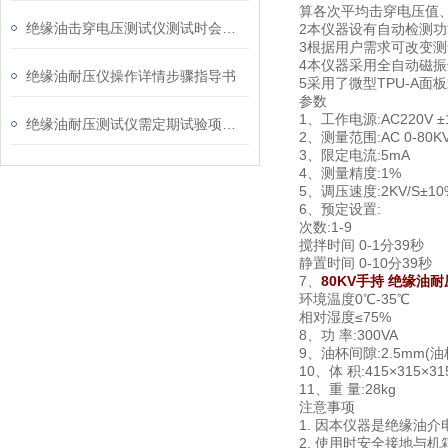
算各次平均击穿电压值
绝缘油击穿电压测试仪测试时会发生什么？下面一文秒懂
2本仪器设有自动检测
3根据用户需求可改变
4本仪器采用全自动磁
绝缘油耐压仪操作详情步骤指导书
5采用了微型TPU-A
参数
1、工作电源:AC220V ±
绝缘油耐压测试仪需定期试验项目如下
2、测量范围:AC 0-80K
3、限定电流:5mA
4、测量精度:1%
5、调压速度:2KV/S±10
6、预定设置:
次数:1-9
搅拌时间 0-1分39秒
静置时间 0-10分39秒
7、
80KV手持 绝缘油
环境温度0℃-35℃
相对湿度≤75%
8、功 率:300VA
9、油杯间隙:2.5mm(
10、体 积:415×315×3
11、重 量:28kg
注意事项
1. 因本仪器是绝缘油
2. 使用时安全接地与