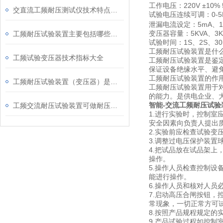
工作电压：220V ±10% 
交直流工频耐压测试仪技术特点及应用领域
试验电压连续可调：0-5KV 0
泄漏电流设定：5mA、10m
变压器容量：5KVA、3KV
工频耐压试验装置主要包括哪些部件组成
试验时间：1S、2S、30
工频耐压试验装置是什
工频试验变压器技术指标大全
工频耐压试验装置是鉴
保证设备绝缘水平、避
工频耐压试验装置的作
工频耐压试验装置（变压器）是电力工人的贴心小棉袄
工频耐压试验装置用于
的能力。是供电企业、
智能-交流工频耐压试验
工频交流耐压试验装置可做耐压测试范围
1.进行实验时，控制
安全因素向负责人提出
2.实验前应检查试验
3.调整过电压保护装
4.把试品放在试品架
操作。
5.操作人员检查控制设
能进行操作。
6.操作人员和核对人
7.启动高压合闸按钮
常现象，一切正常方可
8.按照产品规程规定
9.产品试验过程如控