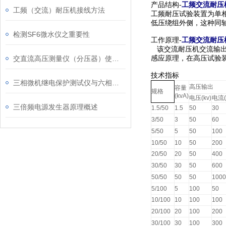
工频交流耐压
产品结构-
工频（交流）耐压机接线方法
工频耐压试验装置为单相
低压绕组外侧，这种同
检测SF6微水仪之重要性
工频交流耐压
工作原理-
该交流耐压机交流输出
交直流高压测量仪（分压器）使用说明注意事项及特点
感应原理，在高压试验
技术指标
三相微机继电保护测试仪与六相继电保护测试仪有何种区别
高压输出
容量
规格
(kvA)
电压(kv)
电流(
三倍频电源发生器原理概述
1.5/50
1.5
50
30
3/50
3
50
60
5/50
5
50
100
10/50
10
50
200
20/50
20
50
400
30/50
30
50
600
50/50
50
50
1000
5/100
5
100
50
10/100
10
100
100
20/100
20
100
200
30/100
30
100
300