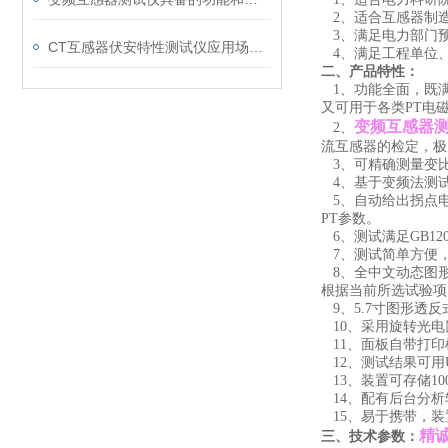
2
、适合互感器制
3
、满足电力部门
CT互感器伏安特性测试仪应用场景及技术特点说明
4
、满足工程单位
二、产品特性：
1
、功能全面，既
又可用于各类PT电
变频互感器
2
、
流互感器的检定，极
3
、可精确测量变比差
4
、基于变频法测试C
5
、自动给出拐点电
PT参数。
6
、测试满足GB120
7
、测试简单方便
8
、全中文动态图
根据当前所选试验项
9
、5.7寸图形透
10
、采用旋转光电
11
、面板自带打印
12
、测试结果可用
13
、装置可存储1
14
、配有后台分析
15
、易于携带，装
精
三、技术参数：