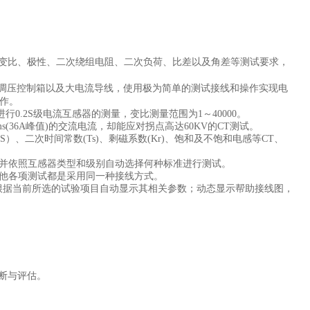
、变比、极性、二次绕组电阻、二次负荷、比差以及角差等测试要求，
调压控制箱以及大电流导线，使用极为简单的测试接线和操作实现电
作。
进行0.2S级电流互感器的测量，变比测量范围为1～40000。
ms(36A峰值)的交流电流，却能应对拐点高达60KV的CT测试。
）、二次时间常数(Ts)、剩磁系数(Kr)、饱和及不饱和电感等CT、
各类互感器标准，并依照互感器类型和级别自动选择何种标准进行测试。
其他各项测试都是采用同一种接线方式。
根据当前所选的试验项目自动显示其相关参数；动态显示帮助接线图，
断与评估。