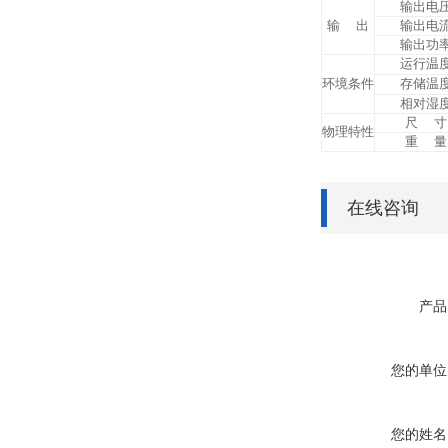
输出电
输 出
输出电
输出功
运行温
环境条件
存储温
相对湿
尺 寸
物理特性
重 量
在线咨询
产品
您的单位
您的姓名