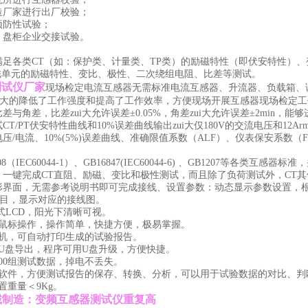
造厂家进行出厂校验；
预防性试验；
、盘柜企业交接试验。
满足各类CT（如：保护类、计量类、TP类）的励磁特性（即伏安特性）
磁单元的励磁特性、变比、极性、二次绕组电阻、比差等测试。
测试仪厂家
现场检定电流互感器无需标准电流互感器、升流器、负载箱、
大的降低了工作强度和提高了工作效率，方便现场开展互感器现场检定工
与角差，比差zui大允许误差±0.05%，角差zui大允许误差±2min，能够
T/PT伏安特性曲线和10%误差曲线输出zui大仅180V的交流电压和12Ar
压/电流、10%(5%)误差曲线、准确限值系数（ALF）、仪表保安系数（FS
8（IEC60044-1）、GB16847(IEC60044-6) 、GB1207等
，一键完成CT直阻、励磁、变比和极性测试，而且除了负荷测试外，CT
形界面，无需参考说明书即可完成接线、设置参数：动态显示参数设置，
目，显示对应的接线图。
反式LCD，阳光下清晰可视。
鼠标操作，操作简单，快捷方便，极易掌握。
机，可自动打印生成的试验报告。
U盘导出，程序可用U盘升级，方便快捷。
000组测试数据，掉电不丢失。
软件，方便测试报告的保存、转换、分析，可以用于试验数据的对比、判
置重量＜9Kg。
诚制造：变频互感器测试仪重复高