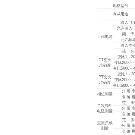
规格型号
测试用途
输入电
允许输入
频 率
工作电源
允许频
输入功
接 头
变比1～20
CT变比
变比2000～5
准确度
变比5000～4
变比1～20
PT变比
变比2000～5
准确度
变比5000～4
分 辨 
相位测量
准 确 
范 围
二次绕组
分 辨 
电阻测量
准 确 
范 围
交流负载
分 辨 
测量
准 确 