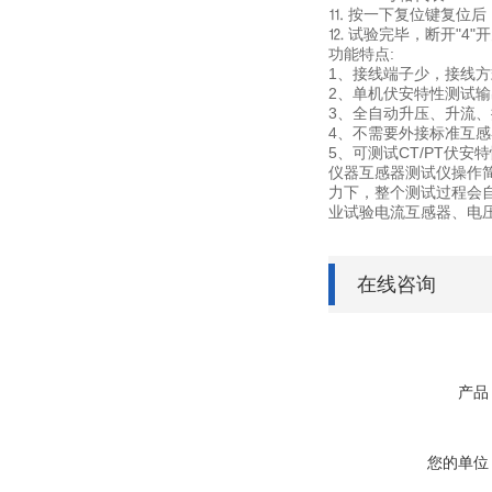
⒒ 按一下复位键复位后
⒓ 试验完毕，断开"4"
功能特点:
1、接线端子少，接线
2、单机伏安特性测试输出电
3、全自动升压、升流
4、不需要外接标准互感
5、可测试CT/PT伏
仪器互感器测试仪操作
力下，整个测试过程会
业试验电流互感器、电
在线咨询
产品
您的单位