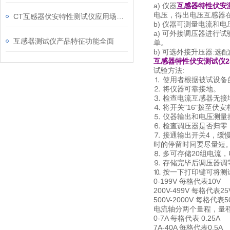
a) 仪器
互感器特性伏安测
电压，得出电压互感器
CT互感器伏安特性测试仪应用场景及技术特点说明
b) 仪器可测量电流和
a) 可外接调压器进行
互感器测试仪产品特征功能全面
单。
b) 可选外接升压器:选
互感器特性伏安测试仪25
试验方法:
⒈ 使用者根据被试设备
⒉ 将仪器可靠接地。
⒊ 检查电流互感器无接
⒋ 将开关"16"拨至伏安
⒌ 仪器输出和电压测量
⒍ 检查调压器是否归零
⒎ 接通输出开关4，缓
时的停留时间要尽量短。
⒏ 多可存储20组电流
⒐ 存储完毕后调压器调
⒑ 按一下打印键可将测
0-199V 每格代表10V
200V-499V 每格代表25
500V-2000V 每格代表5
电流轴分两个量程，量
0-7A 每格代表 0.25A
7A-40A 每格代表0.5A