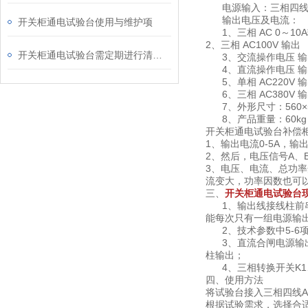
电源输入：三相四线 AC
输出电压及电流：
开关柜通电试验台使用与维护项
1、三相 AC 0～10A
2、三相 AC100V 输
开关柜通电试验台需定期进行清洁和维护
3、交流操作电压 输出 
4、直流操作电压 输出 
5、单相 AC220V 
6、三相 AC380V
7、外形尺寸：560×52
8、产品重量：60kg
开关柜通电试验台补偿
1、输出电流0-5A，输出
2、然后，电压信号A、
3、电压、电流、总功率
流变大，功率因数也可以
三、
开关柜通电试验台现
1、输出线接线柱前串接
能每次只有一组电源输
2、技术参数中5-6项
3、直流合闸电源输出 
柱输出；
4、三相转换开关K1、
四、使用方法
将试验台接入三相四线AC
根据试验需求，选择合