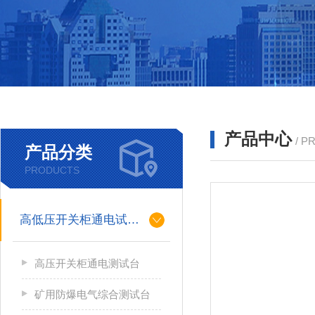
产品中心
/ P
产品分类
PRODUCTS
高低压开关柜通电试验台
高压开关柜通电测试台
矿用防爆电气综合测试台