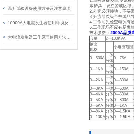
1.单机设备较重;测试
戴护具，设立警戒区域
温升试验设备使用方法及注意事项
2.外壳必须接地，不
3.升流器次级至被试品
4.工作前先检查电源有
10000A大电流发生器使用环境及使用方法注意事项
5.工作现场不应有易燃
技术参数：
2000A品
大电流发生器工作原理使用方法及作用
容量
2—100KVA
输出
小电流范围
规格
一体
0—500A
0—75A
分体
一体
0—1KA
0—150A
分体
一体
0—2KA
0—300A
分体
0—3KA
一体
0—500A
0—4KA
分体
0—600A
0—5KA
分体
0—800A
0—6KA
分体
0—1KA
0—8KA
分体
0—1.5KA
0—10KA
分体
0—1.5KA