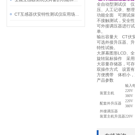
全自动型测试仪 仅
压、人工记录、整理
CT互感器伏安特性测试仪应用场景及技术特点说明
功能全面 可测试保
不接触测试，安全性
可外接调压器进行试
单。
输出容量大 CT伏安
可选外接升压器、升流
特性试验。
大屏幕图形LCD、
旋转鼠标操作 采用
大容量存储器，可存
双操作方式 设置有
方便携带 体积小，
产品参数
输入
220V
装置主机
380V
220V
配套外升压器
380V
外接调压器
装置主机升流器
220V