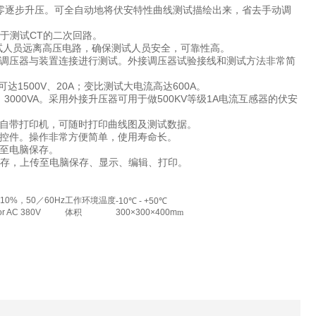
从零逐步升压。可全自动地将伏安特性曲线测试描绘出来，省去手动调
于测试CT的二次回路。
试人员远离高压电路，确保测试人员安全，可靠性高。
调压器与装置连接进行测试。外接调压器试验接线和测试方法非常简
达1500V、20A；变比测试大电流高达600A。
3000VA。采用外接升压器可用于做500KV等级1A电流互感器的伏安
板自带打印机，可随时打印曲线图及测试数据。
控件。操作非常方便简单，使用寿命长。
至电脑保存。
保存，上传至电脑保存、显示、编辑、打印。
±10%，50／60Hz
工作环境温度
-10℃ - +50℃
or AC 380V
体积
300×300×400m
m