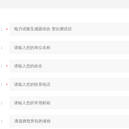
：
：
：
：
：
：