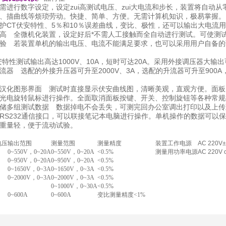
需进行数字设定，设定zui高测试电压、zui大电流和步长，装置将自动
、描曲线等烦琐劳动。快捷、简单、方便。无需计算机知识，极易掌握。
护CT伏安特性、5％和10％误差曲线，变比、极性，还可以输出大电流用
高 全微机化装置，设定好后*不需人工接触而全自动进行测试。可使测
验 若装置单机的输出电压、电流不能满足要求，也可以采用用户自备的
特性测试输出高达1000V、10A，短时可达20A。采用外接调压器大输出可
器 选配的外接升压器可升至2000V、3A，选配的升流器可升至900A，
全汉化图形界面 测试时直接显示伏安曲线图，清晰美观，直观方便。面
光电旋转鼠标进行操作。全面取消面板按键、开关、控制旋钮等各种常规
储多组测试数据 数据掉电不会丢失，可测完回办公室调出打印以及上传
RS232通信接口，可以联接笔记本电脑进行操作。单机操作的数据可以
重量轻，便于流动试验。
电压
输出范围
测量范围
测量精度
装置工作电源
AC 220V
0
~
550V，0
~
20A
0
~
550V，0
~
20A
<0.5%
测量用功率电源
AC 220V 
0
~
950V，0
~
20A
0
~
950V，0
~
20A
<0.5%
0
~
1650V，0
~
3A
0
~
1650V，0
~
3A
<0.5%
0
~
2000V，0
~
3A
0
~
2000V，0
~
3A
<0.5%
0
~
1000V，0
~
30A
<0.5%
0
~
600A
0
~
600A
变比测量精度<1%