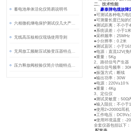
二、技术性能
蓄电池单体活化仪简易说明书
1、
豪泰牌
电缆故障
●可测试各种电力电
●可测量长度已知的
六相微机继电保护测试仪几大产品功能
●测试距离：不小于4
●系统误差：小于1
●采样频率：25MHz
无线高压核相仪现场使用导则
●小分辨率：0.2米
●测试盲区：小于16
无局放工频耐压试验变压器特点、性能
●电源：直流12V(免
●重量：5Kg
2、路径信号产生器
压力释放阀校验仪简介功能特点技术参数
●输出信号频率：30
●振荡方式：断续
●输出功率：30W
●电源：220V±10％
●重量：4Kg
3、定位仪
●测试灵敏度：50Ω
●输入阻抗：不小于1.
●使用2×2000Ω耳机
●工作电压：DC9V±
●使用环境温度：-20
全套仪器包括以下：
配套表