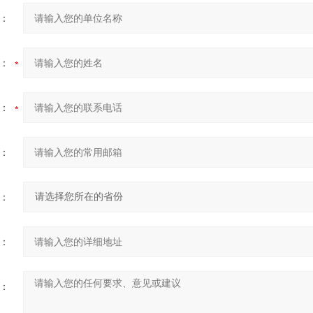
：
：
：
：
：
：
：