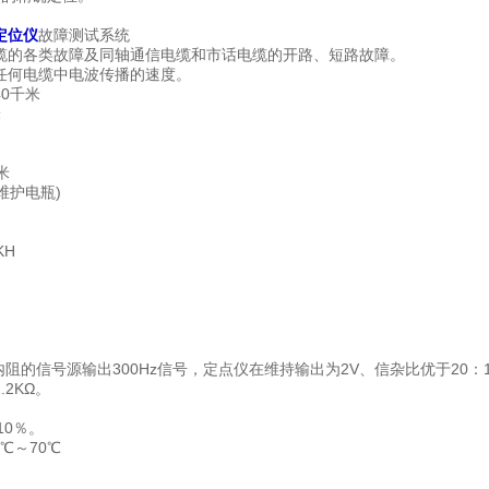
定位仪
故障测试系统
缆的各类故障及同轴通信电缆和市话电缆的开路、短路故障。
任何电缆中电波传播的速度。
0千米
米
米
维护电瓶)
KH
内阻的信号源输出300Hz信号，定点仪在维持输出为2V、信杂比优于20：
2KΩ。
10％。
℃～70℃