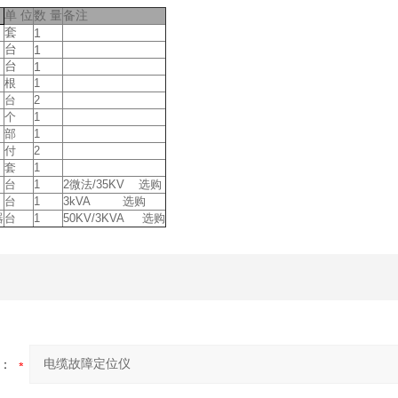
单 位
数 量
备注
套
1
台
1
台
1
根
1
台
2
个
1
部
1
付
2
套
1
台
1
2微法/35KV 选购
台
1
3kVA 选购
器
台
1
50KV/3KVA
选购
：