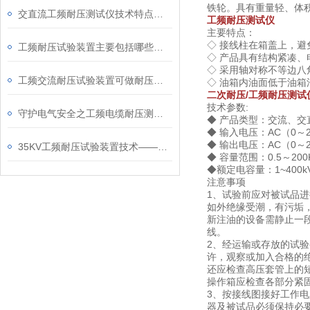
铁轮。具有重量轻、体
交直流工频耐压测试仪技术特点及应用领域
工频耐压测试仪
主要特点：
◇ 接线柱在箱盖上，
工频耐压试验装置主要包括哪些部件组成
◇ 产品具有结构紧凑
◇ 采用轴对称不等边八
工频交流耐压试验装置可做耐压测试范围
◇ 油箱内油面低于油箱
二次耐压/工频耐压测试
技术参数:
守护电气安全之工频电缆耐压测试仪
◆ 产品类型：交流、
◆ 输入电压：AC（0～2
◆ 输出电压：AC（0～20
35KV工频耐压试验装置技术——产品科普百科
◆ 容量范围：0.5～200
◆额定电容量：1~400k
注意事项
1、试验前应对被试品
如外绝缘受潮，有污垢
新注油的设备需静止一
线。
2、经运输或存放的试
许，观察或加入合格的绝
还应检查高压套管上的
操作箱应检查各部分紧
3、按接线图接好工作
器及被试品必须保持必要