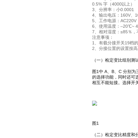
0.5% 字（4000以上）
3、分辨率：小0.0001
4、输出电压：160V、1
5、工作电源：AC220V 
6、使用温度：–20℃~ 4
7、相对湿度：≤85％，
注意事项：
1、有载分接开关19档
2、分接位置的设置按高
（一）检定变比组别测试
图1中 A、B、C 分
的选择功能，同时还可选择
相互不能短接。选择开关
图1
（二）检定变比精度和