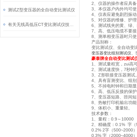
2、仪器的操作者应具
3、本仪器户内外均可
测试Z型变压器的全自动变比测试仪
4、仪表应避免剧烈振动
5、对仪器的维修、护
有关无线高低压CT变比测试仪技术规格
6、测试线夹的黄、绿、
7、高、低压电缆不要接
8、测单相变压器时只
产品别称：
变比测试仪、全自动变
变压器变比组别测试仪、
豪泰牌全自动变比测试仪
1、测试量程宽，zui高可
2、测试速度快，7秒钟
3、Z形联接变压器测试
4、具有盲测变比、组
5、不掉电时钟和日期
6、高、低压反接的保
7、变压器短路、匝间
8、热敏打印机输出功
9、体积小、重量轻。
技术参数：
1、量程：0.9～10000
2、精确度：0.1% 字（
0.2% 2字（500~2000
0.3% 字（2000~4000