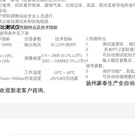
可使用，但应避开雨淋、腐蚀气体、尘埃过浓、高温、阳光直射等场所使
振动。
护理和调整应由专业人员进行。
禁止移动测试夹和供电线路。
变比测试仪
性能特点及技术指标
使用条件见下表
2.
性能特点
术指标
仪器参数
技术指标
1
测试速度快 ，精
10000
输出电压
AC220V
或80V
2
PT,
具有
Ζ形联接
3
可自动测试组别
0.9
～2000
(0.2%±2字)
V
±10%、
测量精度
4
输入额定参数后
±1)Hz
2001
～10000
(0.5%±2字)
值等参数。
5
保护功能*，高
工作温度
-10
℃～40℃
6
可自动存储测量
65mm×160mm
环境湿度
≤
85%RH
无结露
扬州豪泰生产全自动
欢迎新老客户咨询。