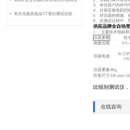
3、
本仪器户内外均
4、
仪表应避免剧烈
有关无线高低压CT变比测试仪技术规格
5、
对仪器的维修、
6、
在测试过程中，
供应品牌全自动
1.
主要技术指标和
仪器参数
技
测量范围
0.9
～
AC220
仪器电源
(50
仪器重量
4Kg
外形尺寸
320 mm
×2
比组别测试仪，
在线咨询