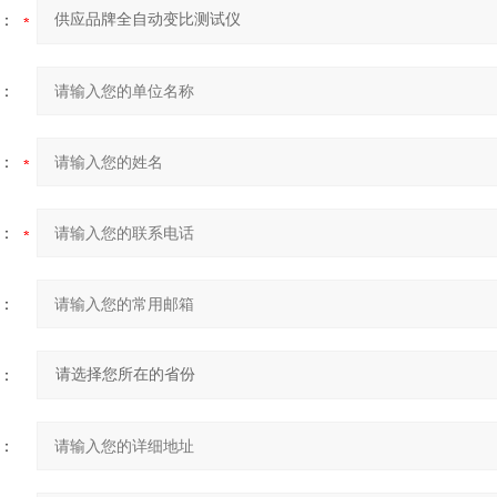
：
：
：
：
：
：
：