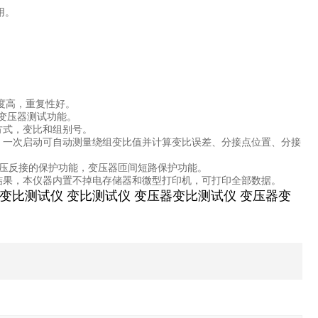
用。
度高，重复性好。
变压器测试功能。
方式，变比和组别号。
，一次启动可自动测量绕组变比值并计算变比误差、分接点位置、分接
低压反接的保护功能，变压器匝间短路保护功能。
结果，本仪器内置不掉电存储器和微型打印机，可打印全部数据。
变比测试仪 变比测试仪 变压器变比测试仪 变压器变