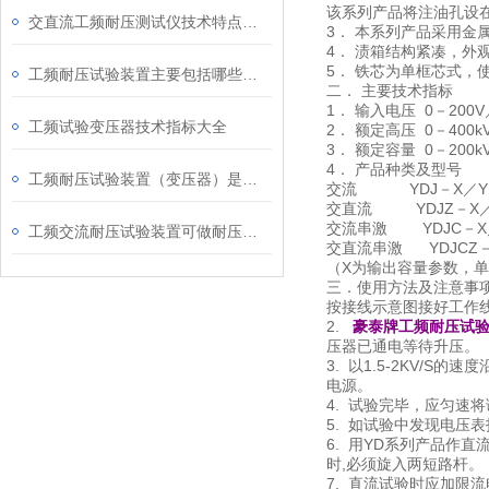
该系列产品将注油孔设
交直流工频耐压测试仪技术特点及应用领域
3． 本系列产品采用金
4． 渍箱结构紧凑，外
5． 铁芯为单框芯式，
工频耐压试验装置主要包括哪些部件组成
二． 主要技术指标
1． 输入电压 0－200V
工频试验变压器技术指标大全
2． 额定高压 0－400k
3． 额定容量 0－200k
4． 产品种类及型号
工频耐压试验装置（变压器）是电力工人的贴心小棉袄
交流 YDJ－X／Y
交直流 YDJZ－X
交流串激 YDJC－X
工频交流耐压试验装置可做耐压测试范围
交直流串激 YDJCZ－
（X为输出容量参数，单
三．使用方法及注意事
按接线示意图接好工作线
2.
豪泰牌工频耐压试
压器已通电等待升压。
3. 以1.5-2KV
电源。
4. 试验完毕，应匀速
5. 如试验中发现电压
6. 用YD系列产品作
时,必须旋入两短路杆。
7. 直流试验时应加限