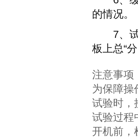
的情况。
7、试验
板上总“
注意事项
为保障操
试验时，
试验过程
开机前，检