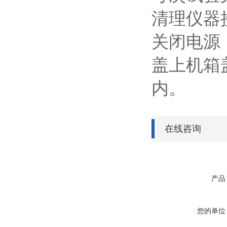
清理仪器
关闭电源
盖上机箱
内。
在线咨询
产品
您的单位