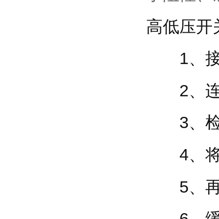
高低压开
1、接通
2、连接
3、检查
4、将调
5、再按
6、缓慢