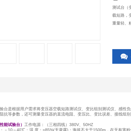
测试台（
载短路，
重量轻、
验台是根据用户需求将变压器空载短路测试仪、变比组别测试仪、感性负
阻抗等参数，还可测量变压器的直流电阻、变压比、变比误差、接线组别
性能试验台）
工作电源：（三相四线）380V、50HZ
－10～40℃；湿 度：≤85%(无凝露)；海拔不大于1500m，在无有