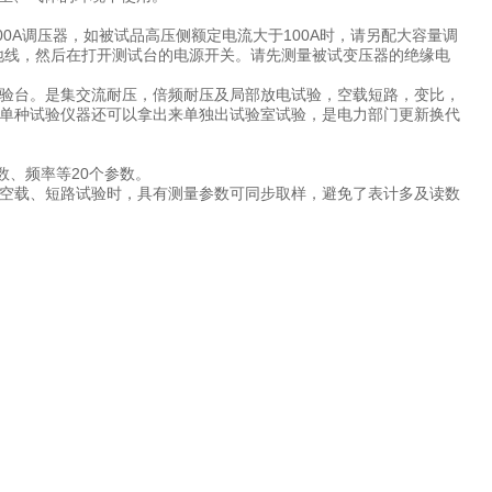
0A调压器，如被试品高压侧额定电流大于100A时，请另配大容量调
地线，然后在打开测试台的电源开关。请先测量被试变压器的绝缘电
验台。是集交流耐压，倍频耐压及局部放电试验，空载短路，变比，
单种试验仪器还可以拿出来单独出试验室试验，是电力部门更新换代
数、频率等20个参数。
空载、短路试验时，具有测量参数可同步取样，避免了表计多及读数