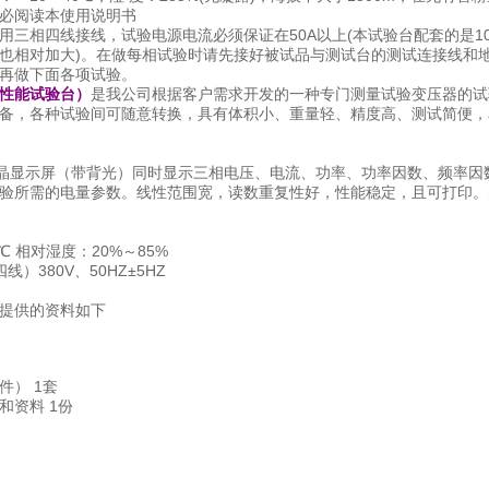
必阅读本使用说明书
用三相四线接线，试验电源电流必须保证在50A以上(本试验台配套的是10
也相对加大)。在做每相试验时请先接好被试品与测试台的测试连接线和
再做下面各项试验。
性能试验台）
是我公司根据客户需求开发的一种专门测量试验变压器的试
备，各种试验间可随意转换，具有体积小、重量轻、精度高、测试简便，
阵液晶显示屏（带背光）同时显示三相电压、电流、功率、功率因数、频率因
验所需的电量参数。线性范围宽，读数重复性好，性能稳定，且可打印。
℃ 相对湿度：20%～85%
）380V、50HZ±5HZ
提供的资料如下
件） 1套
和资料 1份