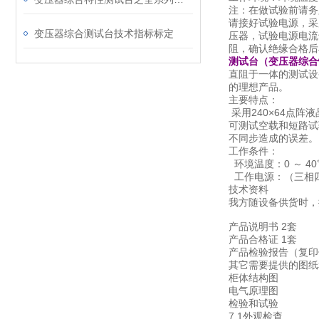
注：在做试验前请务
请接好试验电源，采
变压器综合测试台技术指标标定
压器，试验电源电流
阻，确认绝缘合格后
测试台（变压器综合
直阻于一体的测试设
的理想产品。
主要特点：
采用240×64点
可测试空载和短路试
不同步造成的误差。
工作条件：
环境温度：0 ～ 40
工作电源：（三相四线
技术资料
我方随设备供货时，
产品说明书 2套
产品合格证 1套
产品检验报告（复印
其它需要提供的图纸
柜体结构图
电气原理图
检验和试验
7.1外观检查