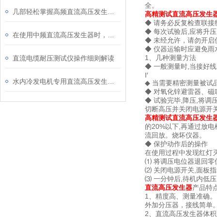
全。
几部轻松掌握高频直流高压发生器进行泄漏及直流耐压试验
高精测试直流高压发生
◆ 请务必反复检查联接
◆ 每次试验后,应将升
在使用中频直流高压发生器时，需要注意的一些事项
◆ 未经允许，请勿开
◆ 仪器运输时应避免雨
1、几种测量方法
直流电缆耐压测试仪操作细则解读
◆ 一般测量时,当接好线
I′
水内冷发电机专用直流高压发生器操作方法及注意内容
◆ 当需要精密测量被试
◆ 对氧化锌避雷器、磁
◆ 试验完毕,降压,将调
切断高压并关闭电源开
高精测试直流高压发生
的20%以下,再通过放
流回放。烧坏仪器。
◆ 保护动作后的操作
在使用过程中发现红灯灭
⑴ 将调压电位器退回零
⑵ 关闭电源开关,面板
⑶ 一分钟后,待机内低
直流高压发生器
产品特
1、精度高、测量准确。
外加分压器，接线简单
2、直流高压发生器体