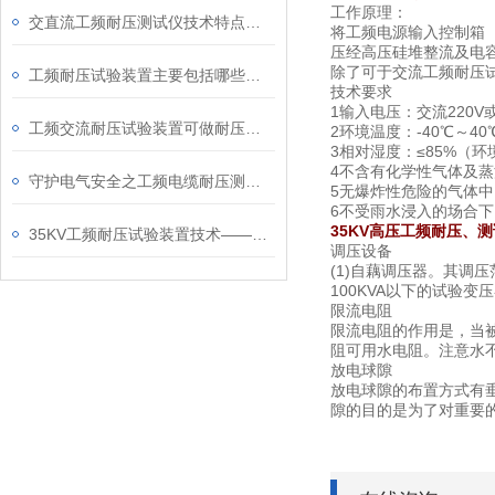
工作原理：
交直流工频耐压测试仪技术特点及应用领域
将工频电源输入控制箱
压经高压硅堆整流及电
除了可于交流工频耐压
工频耐压试验装置主要包括哪些部件组成
技术要求
1输入电压：交流220V或
工频交流耐压试验装置可做耐压测试范围
2环境温度：-40℃～40
3相对湿度：≤85%（环
4不含有化学性气体及
守护电气安全之工频电缆耐压测试仪
5无爆炸性危险的气体中
6不受雨水浸入的场合下
35KV高压工频耐压、
35KV工频耐压试验装置技术——产品科普百科
调压设备
(1)自藕调压器。其调
100KVA以下的试验
限流电阻
限流电阻的作用是，当被
阻可用水电阻。注意水
放电球隙
放电球隙的布置方式有垂直
隙的目的是为了对重要