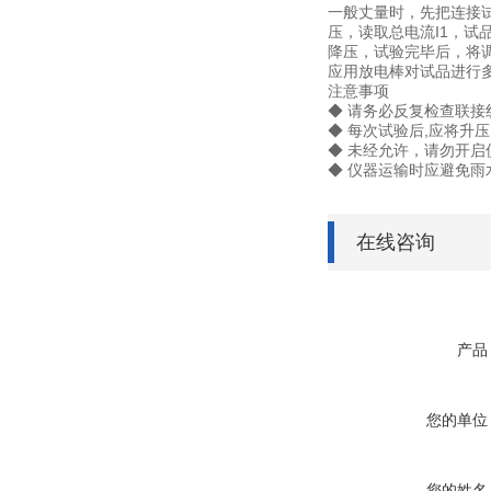
一般丈量时，先把连接
压，读取总电流I1，试品泄漏
降压，试验完毕后，将
应用放电棒对试品进行
注意事项
◆ 请务必反复检查联接
◆ 每次试验后,应将升
◆ 未经允许，请勿开
◆ 仪器运输时应避免雨
在线咨询
产品
您的单位
您的姓名