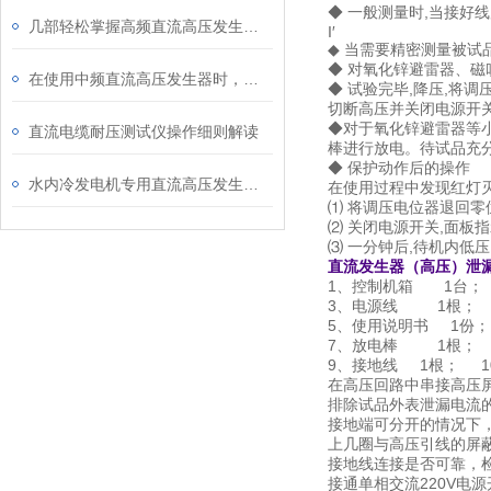
◆ 一般测量时,当接好线
几部轻松掌握高频直流高压发生器进行泄漏及直流耐压试验
I′
◆ 当需要精密测量被试
◆ 对氧化锌避雷器、磁
在使用中频直流高压发生器时，需要注意的一些事项
◆ 试验完毕,降压,将调
切断高压并关闭电源开
◆对于氧化锌避雷器等小
直流电缆耐压测试仪操作细则解读
棒进行放电。待试品充
◆ 保护动作后的操作
水内冷发电机专用直流高压发生器操作方法及注意内容
在使用过程中发现红灯灭
⑴ 将调压电位器退回零
⑵ 关闭电源开关,面板
⑶ 一分钟后,待机内低
直流发生器（高压）泄
1、控制机箱 1台
3、电源线 1根； 
5、使用说明书 1份
7、放电棒 1根； 
9、接地线 1根； 
在高压回路中串接高压
排除试品外表泄漏电流
接地端可分开的情况下
上几圈与高压引线的屏
接地线连接是否可靠，
接通单相交流220V