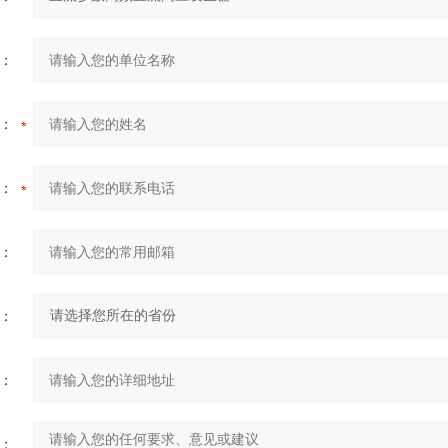
：
：
：
：
：
：
：