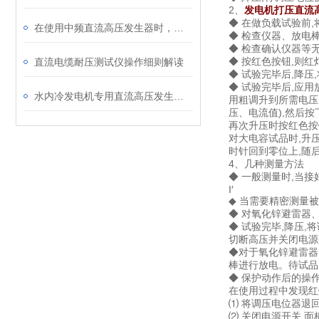
2、
发电机打压直流
◆ 在做负载试验前
在使用中频直流高压发生器时，需要注意的一些事项
◆ 检查仪器、放电
◆ 检查确认仪器等
◆ 按红色按钮,则红
直流电缆耐压测试仪操作细则解读
◆ 试验完毕后,降
◆ 试验完毕后,应
水内冷发电机专用直流高压发生器操作方法及注意内容
用粗调升到所需电压(
压、电流值),然后
再次升压时按红色按
对大电容试品时,升
时针回到零位上,随
4、几种测量方法
◆ 一般测量时,当接
I′
◆ 当需要精密测量
◆ 对氧化锌避雷器
◆ 试验完毕,降压,
切断高压并关闭电源
◆对于氧化锌避雷器
棒进行放电。待试品
◆ 保护动作后的操
在使用过程中发现红
⑴ 将调压电位器退
⑵ 关闭电源开关,