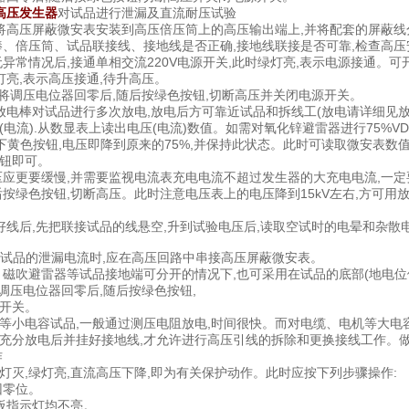
高压发生器
对试品进行泄漏及直流耐压试验
,将高压屏蔽微安表安装到高压倍压筒上的高压输出端上,并将配套的屏蔽
棒、倍压筒、试品联接线、接地线是否正确,接地线联接是否可靠,检查高
无异常情况后,接通单相交流220V电源开关,此时绿灯亮,表示电源接
灯亮,表示高压接通,待升高压。
压,将调压电位器回零后,随后按绿色按钮,切断高压并关闭电源开关。
用放电棒对试品进行多次放电,放电后方可靠近试品和拆线工(放电请详细见
电流).从数显表上读出电压(电流)数值。如需对氧化锌避雷器进行75%VD
按下黄色按钮,电压即降到原来的75%,并保持此状态。此时可读取微安表数
钮即可。
压应更要缓慢,并需要监视电流表充电电流不超过发生器的大充电电流,一定
后按绿色按钮,切断高压。此时注意电压表上的电压降到15kV左右,方可用
好线后,先把联接试品的线悬空,升到试验电压后,读取空试时的电晕和杂散电流I
被试品的泄漏电流时,应在高压回路中串接高压屏蔽微安表。
、磁吹避雷器等试品接地端可分开的情况下,也可采用在试品的底部(地电位
将调压电位器回零后,随后按绿色按钮,
开关。
等小电容试品,一般通过测压电阻放电,时间很快。而对电缆、电机等大电容
充分放电后并挂好接地线,才允许进行高压引线的拆除和更换接线工作。
作
灯灭,绿灯亮,直流高压下降,即为有关保护动作。此时应按下列步骤操作:
回零位。
面板指示灯均不亮。