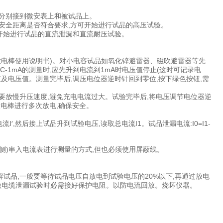
线分别接到微安表上和被试品上。
压安全距离是否符合要求,方可开始进行试品的高压试验。
通。可开始进行试品的直流泄漏和直流耐压试验。
放电棒使用说明书)。对小电容试品如氧化锌避雷器、磁吹避雷器等先
C-1mA的测量时,应先升到电流到1mA时电压值停止(这时可记录电
值及电压值。测量完毕后,调压电位器逆时针回到零位,按下绿色按钮,需
要放慢升压速度,避免充电电流过大。试验完毕后,将电压调节电位器逆
放电棒进行多次放电,确保安全。
′,然后接上试品升到试验电压,读取总电流I1。试品泄漏电流:I0=I1-
侧)串入电流表进行测量的方式,但也必须使用屏蔽线。
试品,一般要等待试品电压自放电到试验电压的20%以下,再通过放电
做电缆泄漏试验时必需接好保护电阻。以防电流回放。烧坏仪器。