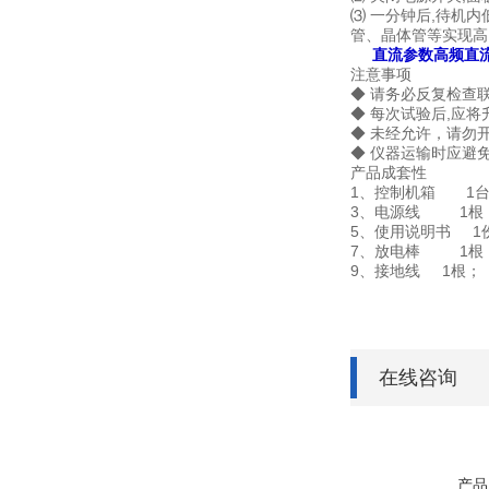
⑶ 一分钟后,待机
管、晶体管等实现高
直流参数高频直
注意事项
◆ 请务必反复检查
◆ 每次试验后,应
◆ 未经允许，请勿
◆ 仪器运输时应避
产品成套性
1、控制机箱 1
3、电源线 1根
5、使用说明书 1
7、放电棒 1根
9、接地线 1根；
在线咨询
产品