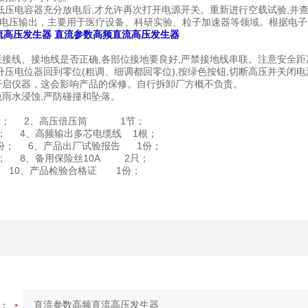
内低压电容器充分放电后,才允许再次打开电源开关。重新进行空载试验,并
电压输出，主要用于医疗设备、科研实验、粒子加速器等领域。根据电子
流高压发生器
直流参数高频直流高压发生器
联接线、接地线是否正确,各部位接地要良好,严禁接地线串联。注意安全距
将升压电位器回到零位(粗调、细调都回零位),按绿色按钮,切断高压并关闭电
开启仪器，这会影响产品的保修。自行拆卸厂方概不负责。
免雨水浸蚀,严防碰撞和坠落。
台； 2、高压倍压筒 1节；
； 4、高频输出多芯电缆线 1根；
份； 6、产品出厂试验报告 1份；
； 8、备用保险丝10A 2只；
 10、产品检验合格证 1份；
：