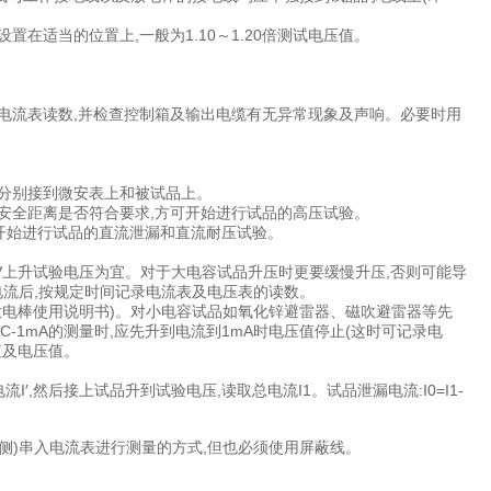
在适当的位置上,一般为1.10～1.20倍测试电压值。
录电流表读数,并检查控制箱及输出电缆有无异常现象及声响。必要时用
线分别接到微安表上和被试品上。
压安全距离是否符合要求,方可开始进行试品的高压试验。
通。可开始进行试品的直流泄漏和直流耐压试验。
kV上升试验电压为宜。对于大电容试品升压时更要缓慢升压,否则可能导
流后,按规定时间记录电流表及电压表的读数。
放电棒使用说明书)。对小电容试品如氧化锌避雷器、磁吹避雷器等先
C-1mA的测量时,应先升到电流到1mA时电压值停止(这时可记录电
值及电压值。
′,然后接上试品升到试验电压,读取总电流I1。试品泄漏电流:I0=I1-
侧)串入电流表进行测量的方式,但也必须使用屏蔽线。