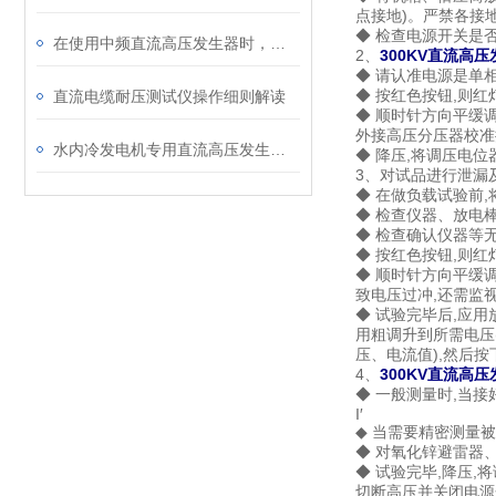
点接地)。严禁各接
◆ 检查电源开关是否
在使用中频直流高压发生器时，需要注意的一些事项
2、
300KV直流高
◆ 请认准电源是单相
◆ 按红色按钮,则红
直流电缆耐压测试仪操作细则解读
◆ 顺时针方向平缓
外接高压分压器校准
水内冷发电机专用直流高压发生器操作方法及注意内容
◆ 降压,将调压电
3、对试品进行泄漏
◆ 在做负载试验前
◆ 检查仪器、放电
◆ 检查确认仪器等
◆ 按红色按钮,则红
◆ 顺时针方向平缓
致电压过冲,还需监
◆ 试验完毕后,应
用粗调升到所需电压(
压、电流值),然后
4、
300KV直流高
◆ 一般测量时,当接
I′
◆ 当需要精密测量
◆ 对氧化锌避雷器
◆ 试验完毕,降压,
切断高压并关闭电源