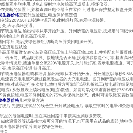
地线相互串联使用,以免击穿时地电位抬高形成反击,损坏仪器。
在关断的位置上,并检查调压电位器应在零位上,过电压保护整定拨盘开关设置
压发生器价格
空载升压验证过电压保护整定值
交流220V,50Hz.接通电源开关,此时绿灯亮,表示电源接通。
灯亮,表示高压接通。
调节调压电位.输出端即从零开始升压。升到所需的电压后,按规定时间记
控制箱上的直流高压指示。
位器回零后,随后按绿色按钮,切断高压并关闭电源开关。
及直流耐压试验
,将高压屏蔽微安表安装到高压倍压筒上的高压输出端上,并将配套的屏蔽
棒、倍压筒、试品联接线、接地线是否正确,接地线联接是否可靠,检查高
无异常情况后,接通单相交流220V电源开关,此时绿灯亮,表示电源接
灯亮,表示高压接通,待升高压。
调节调压电位器粗调和细调,输出端即从零开始升压。升压速度以每秒3-5
视电流表充电电流不超过直流发生器的大充电电流。当升到所需的电压或电
用放电棒对试品进行多次放电,放电后方可靠近试品和拆线工(放电请详细见
电流).从数显表上读出电压(电流)数值。如需对氧化锌避雷器进行75%VD
按下黄色按钮,电压即降到原来的75%,并保持此状态。此时可读取微安表数
压发生器价格
几种测量方法
好线后,先把联接试品的线悬空,升到试验电压后,读取空试时的电晕和杂散电流I
被试品的泄漏电流时,应在高压回路中串接高压屏蔽微安表。
、磁吹避雷器等试品接地端可分开的情况下,也可采用在试品的底部(地电位
将调压电位器回零后,随后按绿色按钮,
开关。