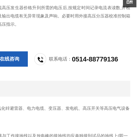
直流高压发生器价格升到所需的电压后,按规定时间记录电流表读数,并检
及输出电缆有无异常现象及声响。必要时用外接高压分压器校准控制箱
高压指示。
0514-88779136
在线咨询
联系电话：
对氧化锌避雷器、电力电缆、变压器、发电机、高压开关等高压电气设备
线与工作接地线以及放电棒的接地线均应单独接到试品的地线上(即一