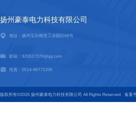
扬州豪泰电力科技有限公司
地址：扬州宝应柳堡工业园区68号
邮箱：920517379@qq.com
传真：0514-88771336
版权所有©2026 扬州豪泰电力科技有限公司 All Rights Reserved
备案号