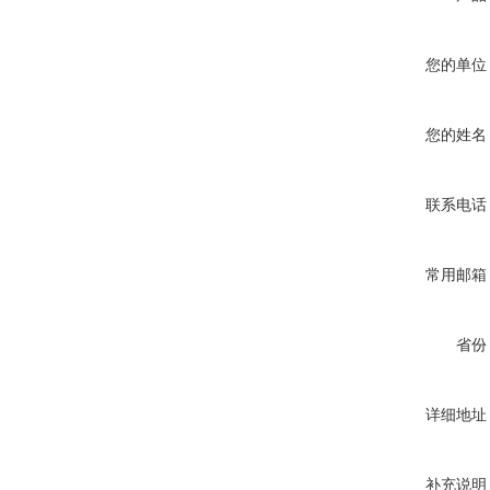
您的单位
您的姓名
联系电话
常用邮箱
省份
详细地址
补充说明