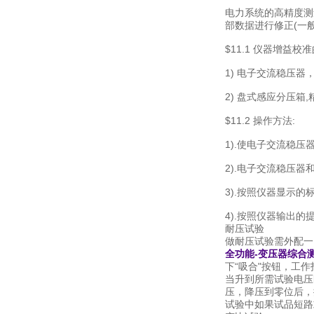
电力系统的高精度测
部数据进行修正(一
$11.1 仪器增益校
1) 电子交流稳压
2) 盘式感应分压箱,精
$11.2 操作方法:
1).使电子交流稳压器
2).电子交流稳压
3).按照仪器显示
4).按照仪器输出的
耐压试验
做耐压试验需外配一台
全功能-
变压器综合
下“吸合"按钮，工
当升到所需试验电压
压，降压到零位后，
试验中如果试品短路