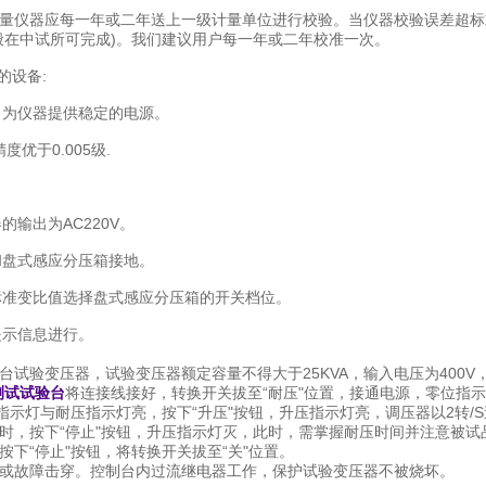
量仪器应每一年或二年送上一级计量单位进行校验。当仪器校验误差超标
般在中试所可完成)。我们建议用户每一年或二年校准一次。
准的设备:
器，为仪器提供稳定的电源。
度优于0.005级.
的输出为AC220V。
器和盘式感应分压箱接地。
的标准变比值选择盘式感应分压箱的开关档位。
提示信息进行。
试验变压器，试验变压器额定容量不得大于25KVA，输入电压为400V，
测试试验台
将连接线接好，转换开关拔至“耐压"位置，接通电源，零位指
作指示灯与耐压指示灯亮，按下“升压"按钮，升压指示灯亮，调压器以2转
时，按下“停止"按钮，升压指示灯灭，此时，需掌握耐压时间并注意被试
按下“停止"按钮，将转换开关拔至“关"位置。
或故障击穿。控制台内过流继电器工作，保护试验变压器不被烧坏。