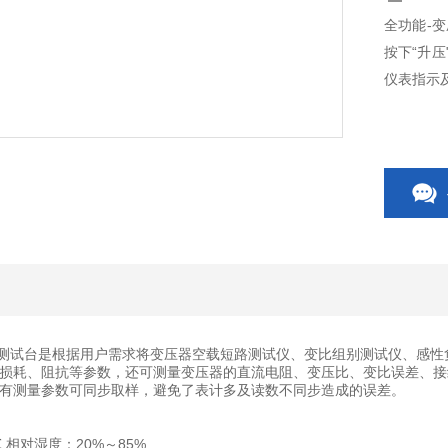
全功能-
按下“升
仪表指示
综合测试台是根据用户需求将变压器空载短路测试仪、变比组别测试仪、感
损耗、阻抗等参数，还可测量变压器的直流电阻、变压比、变比误差、接
有测量参数可同步取样，避免了表计多及读数不同步造成的误差。
℃ 相对湿度：20%～85%