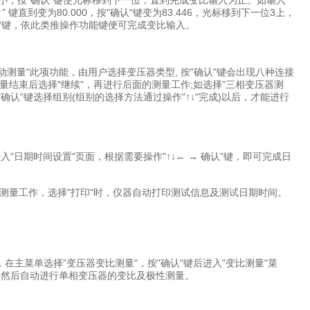
字的大小，按"确认"键使光标移到下一位，直到完成变比输入为止。如输入
按"↑" 键直到变为80.000，按"确认"键变为83.446，光标移到下一位3上，
按"确认"键，依此类推操作功能键便可完成变比输入。
动测量"此项功能，由用户选择变压器类型, 按"确认"键会出现八种连接
测量结束后选择"继续"，再进行后面的测量工作;如选择"三相变压器测
确认"键选择组别(组别的选择方法通过操作"↑↓"完成)以后，才能进行
入"日期时间设置"页面，根据需要操作"↑↓← → 确认"键，即可完成日
次的测量工作，选择"打印"时，仪器自动打印测试信息及测试日期时间。
，在主菜单选择"变压器变比测量"，按"确认"键后进入"变比测量"菜
误，然后自动进行单相变压器的变比及极性测量。