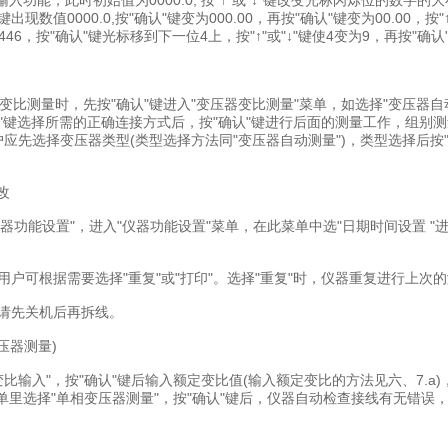
输入功能，此时初始值为0000.0, 按"↑"或"↓"键改变光标闪烁位的数
"键出现数值0000.0,按"确认"键变为000.00，再按"确认"键变为00.00，
85.446，按"确认"键光标移到下一位4上，按"↑"或"↓"键使4变为9，再
变比测量时，先按"确认"键进入"变压器变比测量"菜单，如选择"变压器自
 →"键选择所需的正确连接方式后，按"确认"键进行后面的测量工作，组别
应先选择变压器类型(类型选择方法同"变压器自动测量")，类型选择后按"
改
仪器功能设置"，进入"仪器功能设置"菜单，在此菜单中选"日期时间设置 "进
，用户可根据需要选择"重复"或"打印"。选择"重复"时，仪器重复进行上
，请先关机后再拆线。
压器测量)
比输入"，按"确认"键后输入额定变比值(输入额定变比的方法见六、7.a)
菜单里选择"单相变压器测量"，按"确认"键后，仪器自动检查接线有无错