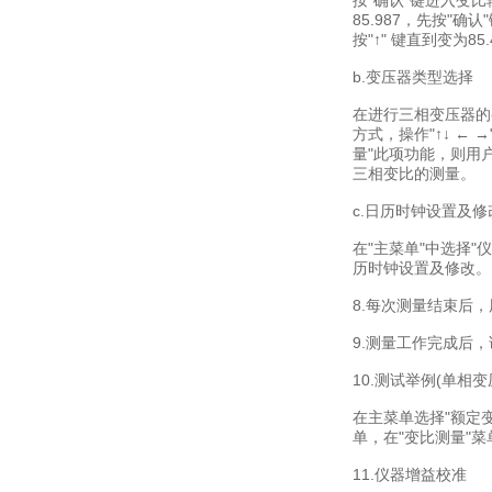
按"确认"键进入变比
85.987，先按"确认
按"↑" 键直到变为
b.变压器类型选择
在进行三相变压器的
方式，操作"↑↓ ←
量"此项功能，则用户
三相变比的测量。
c.日历时钟设置及修
在"主菜单"中选择"
历时钟设置及修改。
8.每次测量结束后
9.测量工作完成后
10.测试举例(单相变
在主菜单选择"额定变
单，在"变比测量"
11.仪器增益校准