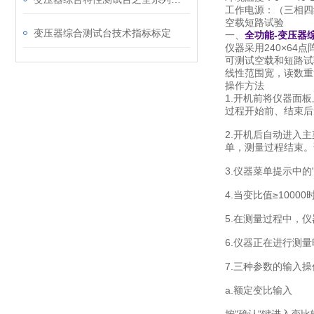
工作电源：（三相四线）
空载短路试验
变压器综合测试台技术指标标定
一、
全功能-变压器
仪器采用240×6
可测试空载和短路试
线性范围宽，读数重
操作方法
1.开机前将仪器面
过程开始前、结束后
2.开机后自动进入
单，测量过程结束。
3.仪器菜单提示中的
4.当变比值≥100
5.在测量过程中，
6.仪器正在进行测
7.三种参数的输入操
a.额定变比输入