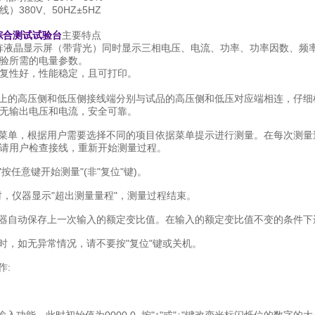
380V、50HZ±5HZ
综合测试试验台
主要特点
4点阵液晶显示屏（带背光）同时显示三相电压、电流、功率、功率因数、频
验所需的电量参数。
复性好，性能稳定，且可打印。
板上的高压侧和低压侧接线端分别与试品的高压侧和低压对应端相连，仔
无输出电压和电流，安全可靠。
主菜单，根据用户需要选择不同的项目依据菜单提示进行测量。在每次测
请用户检查接线，重新开始测量过程。
"按任意键开始测量"(非"复位"键)。
00时，仪器显示"超出测量量程"，测量过程结束。
仪器自动保存上一次输入的额定变比值。在输入的额定变比值不变的条件
量时，如无异常情况，请不要按"复位"键或关机。
作: