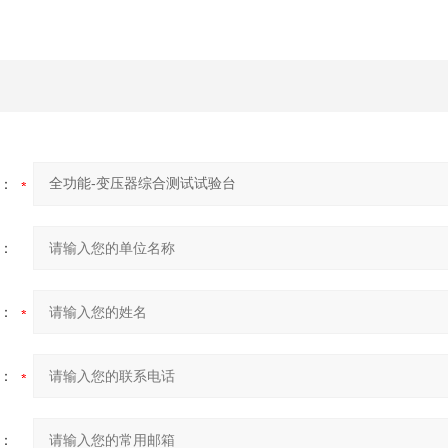
：
：
：
：
：