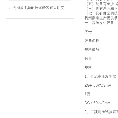
（五）配备有至少1
无局放工频耐压试验装置采用变频技术优势多及适用广
（六）具有总面积不
（七）具有健全的技
扬州豪泰生产提供承
一、高压发生设备
序号
设备名称
规格型号
数量
规格
1、直流高压发生器
ZGF-60KV/2mA
1套
DC：60kv/2mA
2、工频耐压试验装