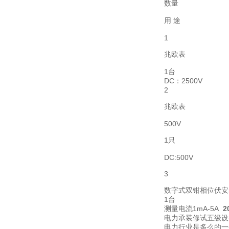
数量
用 途
1
兆欧表
1台
DC：2500V
2
兆欧表
500V
1只
DC:500V
3
数字式双钳相位伏安
1台
测量电流1mA-5A
电力承装修试五级设
电力行业是多么的一