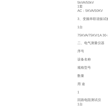
5kVA/50kV
1套
AC：5KVA/50KV
3、变频串联谐振试
1台
75KVA/75KV/1A 30
二、电气测量仪器
序号
设备名称
规格型号
数量
用 途
1
回路电阻测试仪
1台