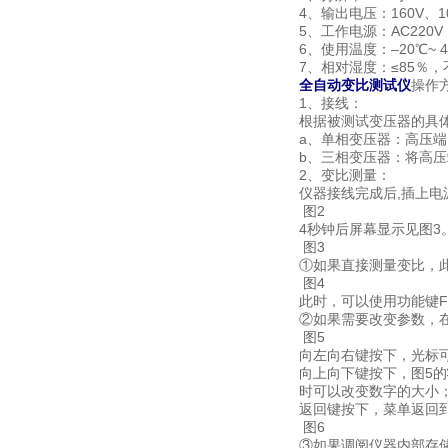
4、输出电压：160V、1
5、工作电源：AC220V 
6、使用温度：–20℃~ 4
7、相对湿度：≤85％，
全自动变比测试仪
操作
1、接线：
根据被测试变压器的具
a、单相变压器：高压
b、三相变压器：将高压
2、变比测量：
仪器接线完成后,插上电
图2
4秒钟后屏幕显示见
图3
①如果直接测量变比，此
图4
此时，可以使用功能键F
②如果需要改变参数，在
图5
向左向右键按下，光标
向上向下键按下，图5的状
时可以改变数字的大小
返回键按下，菜单返回到
图6
③如果调阅仪器内部存储