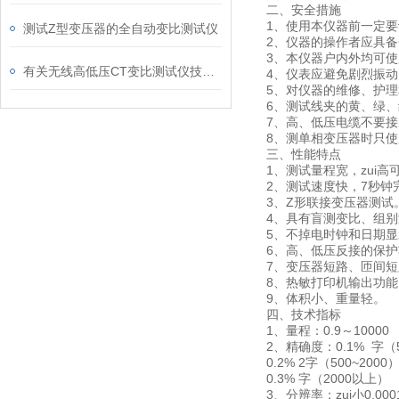
二、安全措施
1、使用本仪器前一定
测试Z型变压器的全自动变比测试仪
2、仪器的操作者应具
3、本仪器户内外均可
有关无线高低压CT变比测试仪技术规格
4、仪表应避免剧烈振动
5、对仪器的维修、护
6、测试线夹的黄、绿、
7、高、低压电缆不要接
8、测单相变压器时只
三、性能特点
1、测试量程宽，zui高可
2、测试速度快，7秒钟
3、Z形联接变压器测试
4、具有盲测变比、组
5、不掉电时钟和日期
6、高、低压反接的保
7、变压器短路、匝间
8、热敏打印机输出功
9、体积小、重量轻。
四、技术指标
1、量程：0.9～10000
2、精确度：0.1% 字（
0.2% 2字（500~2000
0.3% 字（2000以上）
3、分辨率：zui小0.000