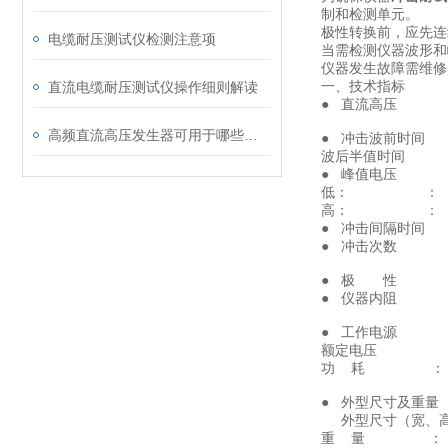
制和检测单元。
极性转换前，应先连
电缆耐压测试仪检测注意项
当需检测仪器波形和
仪器发生故障需维
一、技术指标
直流电缆耐压测试仪操作细则解读
● 直流高压 
高频直流高压发生器可用于哪些直流耐压试验
● 冲击波前时间 ：
波后半值时间 ： 
● 峰值
低： ： 1 kV 
高： ： 5 kV 
● 冲击间隔时间
● 冲击次数 ： 
● 极 性
● 仪器内阻
● 工作
额定电压 ： ~2
功 耗 ： 
● 外型尺
外型尺寸（宽、高、深）
重 量 ： 2