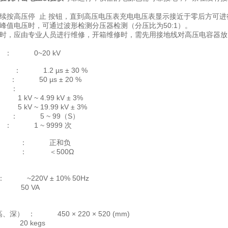
续按高压停 止 按钮，直到高压电压表充电电压表显示接近于零后方可
峰值电压时，可通过波形检测分压器检测（分压比为50:1）。
修时，应由专业人员进行维修，开箱维修时，需先用接地线对高压电
： 0~20 kV
 1.2 µs ± 30 %
50 µs ± 20 %
电压 ：
~ 4.99 kV ± 3%
~ 19.99 kV ± 3%
 ： 5 ~ 99（S）
1 ~ 9999 次
 ： 正和负
 ： ＜500Ω
电源
20V ± 10% 50Hz
50 VA
寸及重量
 ： 450 × 220 × 520 (mm)
0 kegs