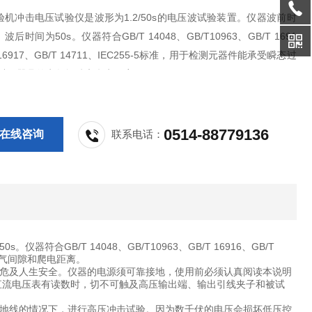
机冲击电压试验仪是波形为1.2/50s的电压波试验装置。仪器波前时
，波后时间为50s。仪器符合GB/T 14048、GB/T10963、GB/T 1691
 16917、GB/T 14711、IEC255-5标准，用于检测元器件能承受瞬态过
,以及器具的电气间隙和爬电距离。
0514-88779136
在线咨询
联系电话：
符合GB/T 14048、GB/T10963、GB/T 16916、GB/T
具的电气间隙和爬电距离。
危及人生安全。仪器的电源须可靠接地，使用前必须认真阅读本说明
直流电压表有读数时，切不可触及高压输出端、输出引线夹子和被试
地线的情况下，进行高压冲击试验。因为数千伏的电压会损坏低压控