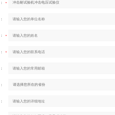
：
：
：
：
：
：
：