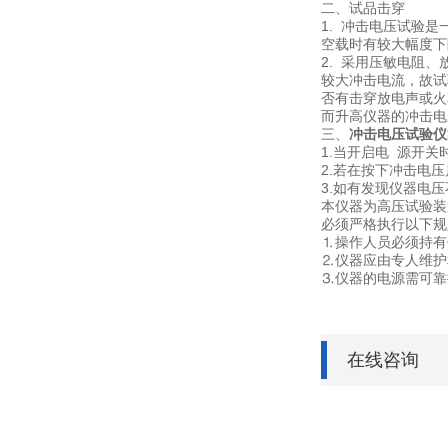
二、试品击穿
1. 冲击电压试验
空载时有较大幅度下
2. 采用压敏电阻
较大冲击电流，故试
否有击穿放电声或火
而升高仪器的冲击
三、
冲击电压试验仪
1.当开启电 源开
2.若在按下冲击电
3.如有发现仪器电
本仪器为高压试验装
必须严格执行以下规
⒈操作人员必须持有
⒉仪器应由专人维护
⒊仪器的电源需可靠
在线咨询