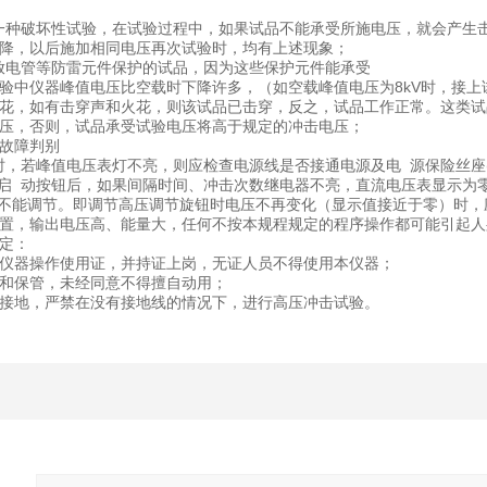
是一种破坏性试验，在试验过程中，如果试品不能承受所施电压，就会产
降，以后施加相同电压再次试验时，均有上述现象；
、放电管等防雷元件保护的试品，因为这些保护元件能承受
验中仪器峰值电压比空载时下降许多，（如空载峰值电压为8kV时，接上试
花，如有击穿声和火花，则该试品已击穿，反之，试品工作正常。这类试
电压，否则，试品承受试验电压将高于规定的冲击电压；
故障判别
关时，若峰值电压表灯不亮，则应检查电源线是否接通电源及电 源保险丝座
压启 动按钮后，如果间隔时间、冲击次数继电器不亮，直流电压表显示为
压不能调节。即调节高压调节旋钮时电压不再变化（显示值接近于零）时，
置，输出电压高、能量大，任何不按本规程规定的程序操作都可能引起人
定：
仪器操作使用证，并持证上岗，无证人员不得使用本仪器；
和保管，未经同意不得擅自动用；
接地，严禁在没有接地线的情况下，进行高压冲击试验。