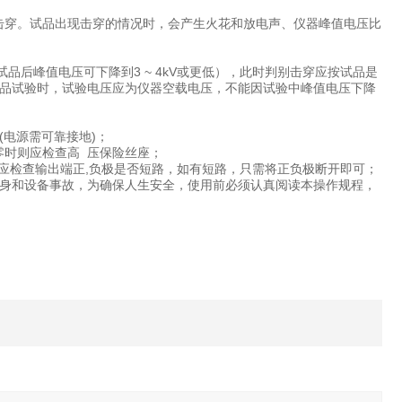
生击穿。试品出现击穿的情况时，会产生火花和放电声、仪器峰值电压比
品后峰值电压可下降到3 ~ 4kV或更低），此时判别击穿应按试品是
品试验时，试验电压应为仪器空载电压，不能因试验中峰值电压下降
(电源需可靠接地)；
零时则应检查高 压保险丝座；
应检查输出端正,负极是否短路，如有短路，只需将正负极断开即可；
身和设备事故，为确保人生安全，使用前必须认真阅读本操作规程，