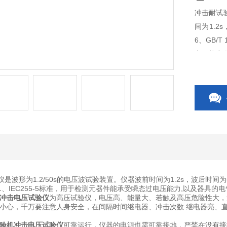
冲击耐试验
间为1.2s
6、GB/T
电压能力
是波形为1.2/50s的电压波试验装置。仪器波前时间为1.2s，波后时间为50s。仪器
14711、IEC255-5标准，用于检测元器件能承受瞬态过电压能力,以及器
冲击电压试验仪
为高压试验仪，电压高、能量大、若触及高压危险性大，
小心，千万要注意人身安全，在间隔时间继电器、冲击次数 继电器亮、
验机冲击电压试验仪
可靠运行，仪器的电源也需可靠接地，严禁在没有接