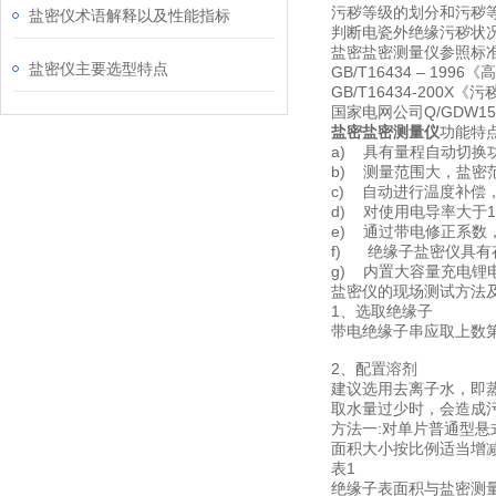
污秽等级的划分和污秽
盐密仪术语解释以及性能指标
判断电瓷外绝缘污秽状
盐密盐密测量仪参照标
盐密仪主要选型特点
GB/T16434 – 
GB/T16434-20
国家电网公司Q/GDW
盐密盐密测量仪
功能特
a) 具有量程自动切换
b) 测量范围大，盐密范围0.
c) 自动进行温度补偿
d) 对使用电导率大于
e) 通过带电修正系数
f) 绝缘子盐密仪具有
g) 内置大容量充电锂
盐密仪的现场测试方法及
1、选取绝缘子
带电绝缘子串应取上数
2、配置溶剂
建议选用去离子水，即蒸
取水量过少时，会造成
方法一:对单片普通型悬
面积大小按比例适当增
表1
绝缘子表面积与盐密测