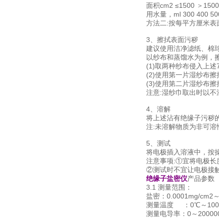
面积cm2 ≤1500 ＞1500
用水量，ml 300 400 50
方法二:按每平方厘米表面
3、擦拭表面污秽
建议使用洁净滤纸、棉
以纱布和蒸馏水为例，擦
(1)取两种纱布侵入上
(2)使用第一片湿纱布
(3)使用第二片湿纱布
注意:湿纱巾取出时以
4、溶解
将上述沾有绝缘子污秽
注:未溶解物质为非可
5、测试
将电极插入溶液中，按
注意事项:①宜将电极长
②测试时不宜让电极接
绝缘子盐密仪
产品参数
3.1 测量范围：
盐密：0.0001mg/cm2
测量温度 ：0℃～10
测量电导率：0～200000