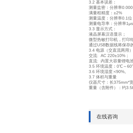
3.2 基本误差：
测量盐密：分辨率0.000
满量程精度：±2%
测量温度：分辨率0.1位，
测量电导率：分辨率1μs
3.3 显示方式：
液晶屏幕汉语显示；
微型热敏打印机，打印
通过USB数据线将保存
3.4 电源（交直流两用
交流: AC 220±10%；
直流: 内置大容量锂电
3.5 环境温度：0℃～6
3.6 环境湿度:<90%。
3.7 体积与重量
仪器尺寸：长375mm*宽
重量（含附件）：约3.5
在线咨询