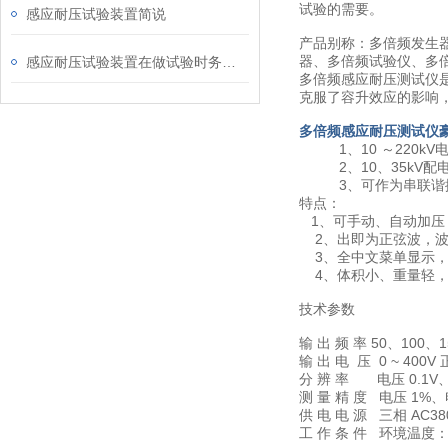
试验的需要。
感应耐压试验装置简说
产品别称：多倍频发生
器、多倍频试验仪、多
感应耐压试验装置在做试验时务必注意
多倍频感应耐压测试仪
克服了容升效应的影响
多倍频感应耐压测试仪
1、10 ～220kV
2、10、35kV配
3、可作为串联谐振
特点：
1、可手动、自动加压
2、出即为正弦波，波形
3、全中文菜单显示，
4、体积小、重量轻，
技术参数
输 出 频 率 50、100、1
输 出 电 压 0 ~ 400V
分 辨 率 电压 0.1V、
测 量 精 度 电压 1%、
供 电 电 源 三相 AC38
工 作 条 件 环境温度：-