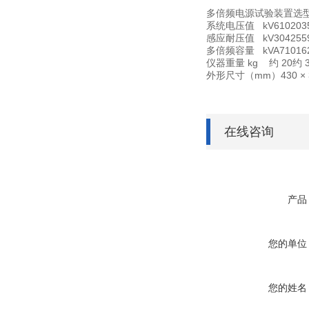
多倍频电源试验装置选
系统电压值 kV
6
10
20
3
感应耐压值 kV
30
42
55
多倍频容量 kVA
7
10
16
仪器重量 kg
约 20
约 
外形尺寸（mm）430 × 31
在线咨询
产品
您的单位
您的姓名