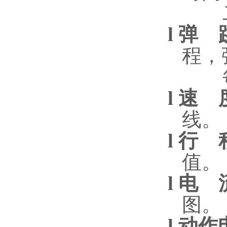
l
弹
程，
l
速
线。
l
行
值。
l
电
图。
l
动作