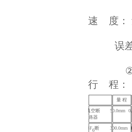
速 度： 
误差 ① 
② 2m/
行 程：
量 程
真空断
50.0mm
0
路器
SF
断
300.0mm
6