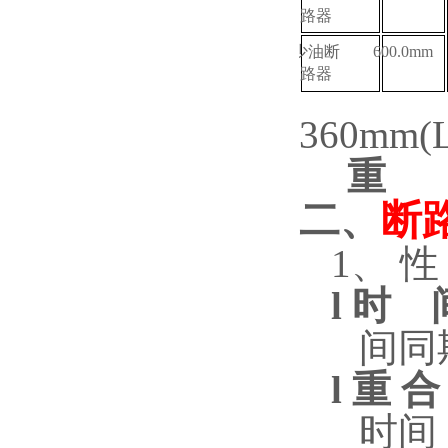
路器
少油断
600.0mm
路器
360mm(
重 
二、
断
1、
性
l
时
间同
l
重
合
时间