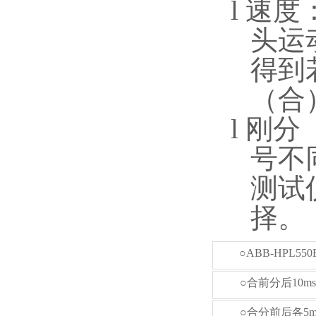
l
速
度
头运
得到
（合
l
刚
分
号不
测试
择。
○ABB-HPL550B
○合前分后10ms
○合分前后各5ms