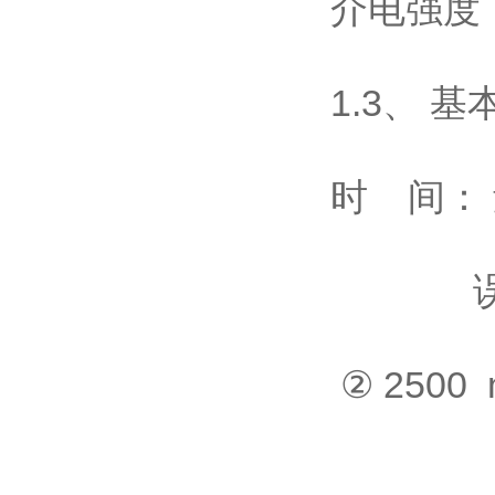
介电强度
1.3、 
时 间： 
误差 ①
② 2500
③ 25