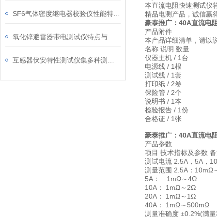
本直流电阻快速测试仪符合
SF6气体密度继电器校验仪性能特点展示
精品电测产品，诚信赢
豪泰推广：40A直流电
产品附件
氧化锌避雷器带电测试仪特点与技术参数
本产品详细清单，请以
名称 说明 数量
仪器主机 / 1台
互感器伏安特性测试仪集多种测试功能于一体
电源线 / 1根
测试线 / 1套
打印纸 / 2卷
保险管 / 2个
说明书 / 1本
检验报告 / 1份
合格证 / 1张
豪泰推广：40A直流电
产品参数
项目 技术指标及参数 
测试电流 2.5A，5A，10
测量范围 2.5A：10mΩ
5A： 1mΩ～4Ω
10A： 1mΩ～2Ω
20A： 1mΩ～1Ω
40A： 1mΩ～500mΩ
测量准确度 ±0.2%(满量