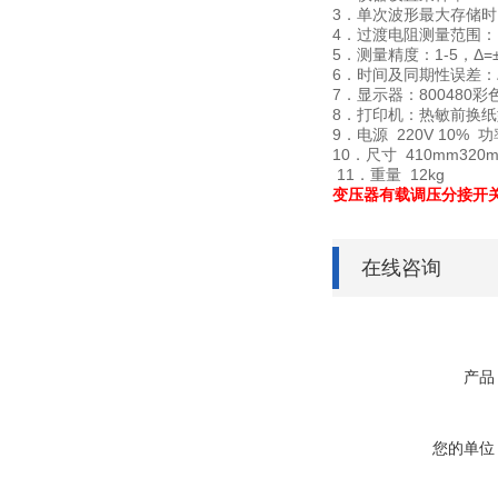
3．单次波形最大存储时
4．过渡电阻测量范围： 
5．测量精度：1-5，Δ=±2
6．时间及同期性误差：Δ
7．显示器：800480彩
8．打印机：热敏前换纸
9．电源 220V 10% 
10．尺寸 410mm320m
11．重量 12kg
变压器有载调压分接开
在线咨询
产品
您的单位