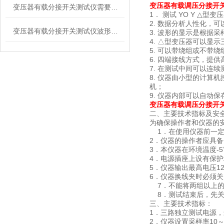
变压器有载调压分接开关
变压器有载分接开关测试仪需要维护的几个内容
1． 测试 YO Y △
2. 数据分析人性化，
变压器有载分接开关测试仪波形分析界面
3. 波形的显示是根据
4. △型变压器可以显
5. 可以带绕组或不带
6. 四端接线方式，提
7. 在测试中间可以连
8. 仪器由小型的计算机控
机；
9. 仪器内部可以自动保存
变压器有载调压分接开关
二、主要技术指标及安
为确保操作者和仪器的
1．在使用仪器前一定
2．仪器的操作者应具
3．本仪器在环境温度-
4．电源插座上设有保
5．仪器输出最高电压1
6．仪器换线夹时必须
7．不能将两组以上的
8．测试结束后，先关
三、主要技术指标：
1．三路独立测试电源，
2．仪器设置采样率10～2