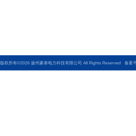
地址：扬州宝应柳堡工业园区68号
邮箱：920517379@qq.com
传真：0514-88771336
版权所有©2026 扬州豪泰电力科技有限公司 All Rights Reserved
备案号